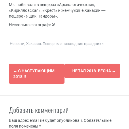
Мы побывали в пещерах «Археологическая»,
«Кирилловская», «Крест» и жемчужине Хакасии —
пещере «Ящик Пандоры».
Несколько фотографий!
Новости
,
Хакасия. Пещерные новогодние праздники
Навигация
←
С НАСТУПАЮЩИМ
НЕПАЛ 2018. ВЕСНА
→
по
2018!!!
записям
Добавить комментарий
Ваш адрес email не будет опубликован.
Обязательные
поля помечены
*