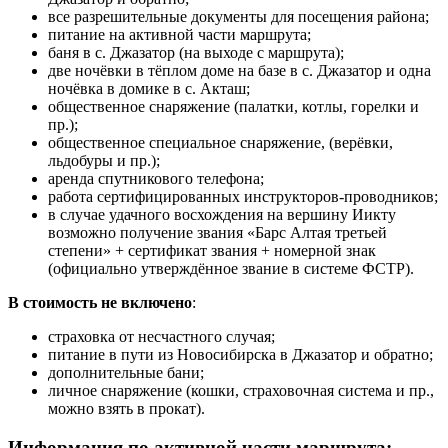
все разрешительные документы для посещения района;
питание на активной части маршрута;
баня в с. Джазатор (на выходе с маршрута);
две ночёвки в тёплом доме на базе в с. Джазатор и одна
ночёвка в домике в с. Акташ;
общественное снаряжение (палатки, котлы, горелки и
пр.);
общественное специальное снаряжение, (верёвки,
льдобуры и пр.);
аренда спутникового телефона;
работа сертифицированных инструкторов-проводников;
в случае удачного восхождения на вершину Иикту
возможно получение звания «Барс Алтая третьей
степени» + сертификат звания + номерной знак
(официально утверждённое звание в системе ФСТР).
В стоимость не включено
:
страховка от несчастного случая;
питание в пути из Новосибирска в Джазатор и обратно;
дополнительные бани;
личное снаряжение (кошки, страховочная система и пр.,
можно взять в прокат).
Информация по активной части маршрута: