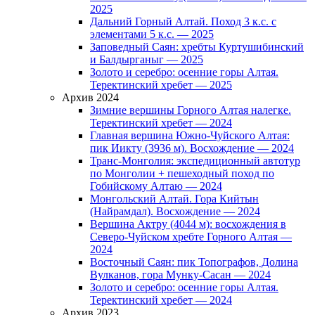
2025
Дальний Горный Алтай. Поход 3 к.с. с
элементами 5 к.с. — 2025
Заповедный Саян: хребты Куртушибинский
и Балдырганыг — 2025
Золото и серебро: осенние горы Алтая.
Теректинский хребет — 2025
Архив 2024
Зимние вершины Горного Алтая налегке.
Теректинский хребет — 2024
Главная вершина Южно-Чуйского Алтая:
пик Иикту (3936 м). Восхождение — 2024
Транс-Монголия: экспедиционный автотур
по Монголии + пешеходный поход по
Гобийскому Алтаю — 2024
Монгольский Алтай. Гора Кийтын
(Найрамдал). Восхождение — 2024
Вершина Актру (4044 м): восхождения в
Северо-Чуйском хребте Горного Алтая —
2024
Восточный Саян: пик Топографов, Долина
Вулканов, гора Мунку-Сасан — 2024
Золото и серебро: осенние горы Алтая.
Теректинский хребет — 2024
Архив 2023