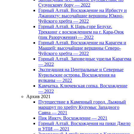
Сузунскому бору — 2022
Горный Алтай. Восхождение на Ирбисту и
Джаникту: высочайшие вершины Южно-
Чуйского хребта — 2022
Горный Алтай. К Царь-горе Белухе.
Треккинг с восхождением на г. Кара-Оюк
(пик Разоружения) — 2022
Горный Алтай. Восхождение на Карагем и
Маашей: высочайшие вершины Северо-
Чуйского хребта — 2022
Горный Алтай. Заповедные ущелья Карагема
— 2022
Экспедиция на Центральные и Северные
Курильские острова. Восхождения на
вулканы — 2022
Камчатка. Ключевская сопка. Восхождение
— 2022
Архив 2021
Путешествие в Каменный город. Лыжный
маршрут по хребту Кулумыс Западного
Саяна — 2021
Пик Иикту. Восхождение — 2021
Горный Алтай. Восхождения на пики Джело
и УПИ — 2021