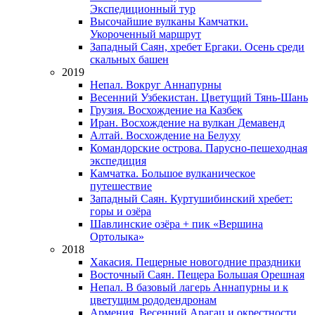
Экспедиционный тур
Высочайшие вулканы Камчатки.
Укороченный маршрут
Западный Саян, хребет Ергаки. Осень среди
скальных башен
2019
Непал. Вокруг Аннапурны
Весенний Узбекистан. Цветущий Тянь-Шань
Грузия. Восхождение на Казбек
Иран. Восхождение на вулкан Демавенд
Алтай. Восхождение на Белуху
Командорские острова. Парусно-пешеходная
экспедиция
Камчатка. Большое вулканическое
путешествие
Западный Саян. Куртушибинский хребет:
горы и озёра
Шавлинские озёра + пик «Вершина
Ортолыка»
2018
Хакасия. Пещерные новогодние праздники
Восточный Саян. Пещера Большая Орешная
Непал. В базовый лагерь Аннапурны и к
цветущим рододендронам
Армения. Весенний Арагац и окрестности.