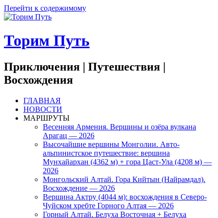
Перейти к содержимому
Торим Путь
Приключения | Путешествия |
Восхождения
ГЛАВНАЯ
НОВОСТИ
МАРШРУТЫ
Весенняя Армения. Вершины и озёра вулкана
Арагац — 2026
Высочайшие вершины Монголии. Авто-
альпинистское путешествие: вершина
Мунхайархан (4362 м) + гора Цаст-Ула (4208 м) —
2026
Монгольский Алтай. Гора Кийтын (Найрамдал).
Восхождение — 2026
Вершина Актру (4044 м): восхождения в Северо-
Чуйском хребте Горного Алтая — 2026
Горный Алтай. Белуха Восточная + Белуха