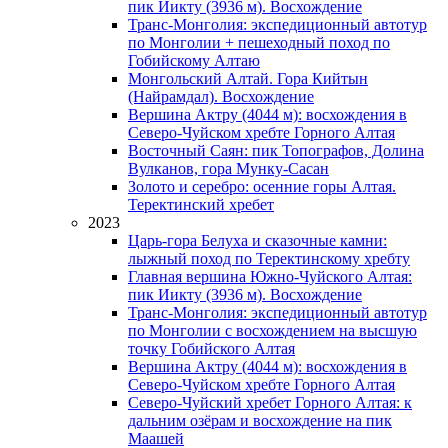
пик Иикту (3936 м). Восхождение
Транс-Монголия: экспедиционный автотур
по Монголии + пешеходный поход по
Гобийскому Алтаю
Монгольский Алтай. Гора Кийтын
(Найрамдал). Восхождение
Вершина Актру (4044 м): восхождения в
Северо-Чуйском хребте Горного Алтая
Восточный Саян: пик Топографов, Долина
Вулканов, гора Мунку-Сасан
Золото и серебро: осенние горы Алтая.
Теректинский хребет
2023
Царь-гора Белуха и сказочные камни:
лыжный поход по Теректинскому хребту
Главная вершина Южно-Чуйского Алтая:
пик Иикту (3936 м). Восхождение
Транс-Монголия: экспедиционный автотур
по Монголии с восхождением на высшую
точку Гобийского Алтая
Вершина Актру (4044 м): восхождения в
Северо-Чуйском хребте Горного Алтая
Северо-Чуйский хребет Горного Алтая: к
дальним озёрам и восхождение на пик
Маашей