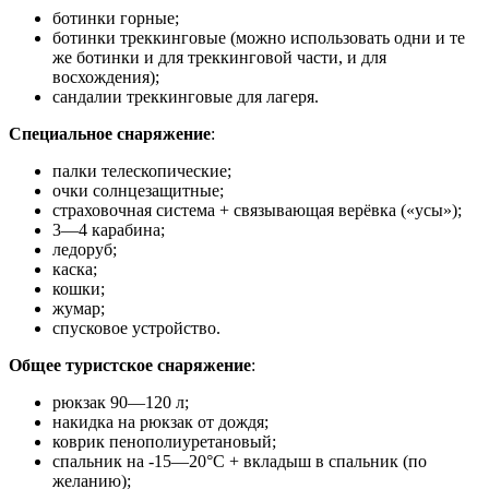
ботинки горные;
ботинки треккинговые (можно использовать одни и те
же ботинки и для треккинговой части, и для
восхождения);
сандалии треккинговые для лагеря.
Специальное снаряжение
:
палки телескопические;
очки солнцезащитные;
страховочная система + связывающая верёвка («усы»);
3—4 карабина;
ледоруб;
каска;
кошки;
жумар;
спусковое устройство.
Общее туристское снаряжение
:
рюкзак 90—120 л;
накидка на рюкзак от дождя;
коврик пенополиуретановый;
спальник на -15—20°С + вкладыш в спальник (по
желанию);