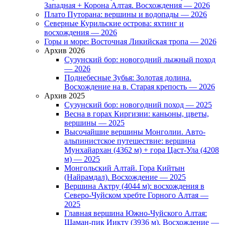
Западная + Корона Алтая. Восхождения — 2026
Плато Путорана: вершины и водопады — 2026
Северные Курильские острова: яхтинг и
восхождения — 2026
Горы и море: Восточная Ликийская тропа — 2026
Архив 2026
Сузунский бор: новогодний лыжный поход
— 2026
Поднебесные Зубья: Золотая долина.
Восхождение на в. Старая крепость — 2026
Архив 2025
Сузунский бор: новогодний поход — 2025
Весна в горах Киргизии: каньоны, цветы,
вершины — 2025
Высочайшие вершины Монголии. Авто-
альпинистское путешествие: вершина
Мунхайархан (4362 м) + гора Цаст-Ула (4208
м) — 2025
Монгольский Алтай. Гора Кийтын
(Найрамдал). Восхождение — 2025
Вершина Актру (4044 м): восхождения в
Северо-Чуйском хребте Горного Алтая —
2025
Главная вершина Южно-Чуйского Алтая:
Шаман-пик Иикту (3936 м). Восхождение —