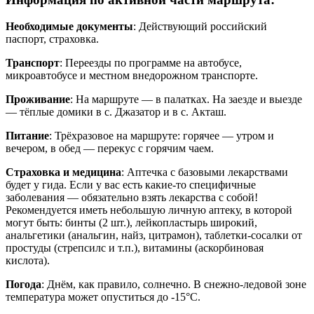
Необходимые документы
: Действующий российский
паспорт, страховка.
Транспорт
: Переезды по программе на автобусе,
микроавтобусе и местном внедорожном транспорте.
Проживание
: На маршруте — в палатках. На заезде и выезде
— тёплые домики в с. Джазатор и в с. Акташ.
Питание
: Трёхразовое на маршруте: горячее — утром и
вечером, в обед — перекус с горячим чаем.
Страховка и медицина
: Аптечка с базовыми лекарствами
будет у гида. Если у вас есть какие-то специфичные
заболевания — обязательно взять лекарства с собой!
Рекомендуется иметь небольшую личную аптеку, в которой
могут быть: бинты (2 шт.), лейкопластырь широкий,
анальгетики (анальгин, найз, цитрамон), таблетки-сосалки от
простуды (стрепсилс и т.п.), витамины (аскорбиновая
кислота).
Погода
: Днём, как правило, солнечно. В снежно-ледовой зоне
температура может опуститься до -15°С.