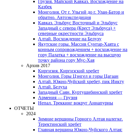
Грузия. Майский Кавказ. Восхождение на
Казбек
Монголия. От г. Ульгий до г. Улан-Батор и
обратно. Автоэкспедиция
Кавказ. Эльбрус Восточный и Эльбрус
Западный с севера (Крест Эльбруса) +
северные окрестности Эльбруса
Алтай. Восхождение на Белуху
Якутские горы. Массив Сунтар-Хаята с
конным сопровождением + восхождение на
гору Палатка + восхождение на высшую
точку района гору Мус-Хая
Архив 2017
Киргизия. Киргизский хребет
Монголия. Горы Цэнгел и горы Цагаан
Алтай. Южно-Чуйский хребет, пик Иикту
Алтай. Белуха
Западный Саян. Куртушибинский хребет
Армения — Грузия
Непал. Треккинг вокруг Аннапурны
ОТЧЕТЫ
2024
Зимние вершины Горного Алтая налегке.
Теректинский хребет
Главная вершина Южно-Чуйского Алтая: