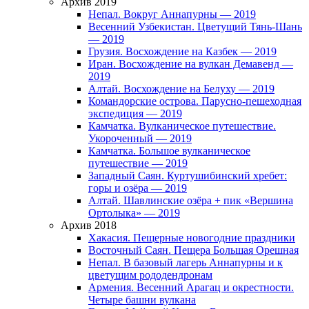
Архив 2019
Непал. Вокруг Аннапурны — 2019
Весенний Узбекистан. Цветущий Тянь-Шань
— 2019
Грузия. Восхождение на Казбек — 2019
Иран. Восхождение на вулкан Демавенд —
2019
Алтай. Восхождение на Белуху — 2019
Командорские острова. Парусно-пешеходная
экспедиция — 2019
Камчатка. Вулканическое путешествие.
Укороченный — 2019
Камчатка. Большое вулканическое
путешествие — 2019
Западный Саян. Куртушибинский хребет:
горы и озёра — 2019
Алтай. Шавлинские озёра + пик «Вершина
Ортолыка» — 2019
Архив 2018
Хакасия. Пещерные новогодние праздники
Восточный Саян. Пещера Большая Орешная
Непал. В базовый лагерь Аннапурны и к
цветущим рододендронам
Армения. Весенний Арагац и окрестности.
Четыре башни вулкана