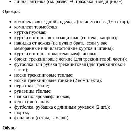
личная аптечка (см. раздел «Страховка и медицина»).
Одежда
:
комплект «выездной» одежды (останется в с. Джазатор);
комплект термобелья;
куртка пуховая;
куртка и штаны ветрозащитные (гортекс, капрон);
накидка от дождя (не нужно брать, если у вас
мембранные или влагостойкие куртка и штаны);
куртка и штаны полартековые/флисовые;
брюки треккинговые легкие (для треккинговой части);
футболка или рубаха треккинговая (для треккинговой
части);
носки треккинговые теплые;
носки треккинговые тонкие (2 комплекта);
перчатки лёгкие;
рукавицы тёплые;
шапка поларовая/флисовая;
кепка или панама;
футболка, рубашка с длинным рукавом (2 шт.);
шорты;
фонарики (гетры, гамаши).
Обувь
: