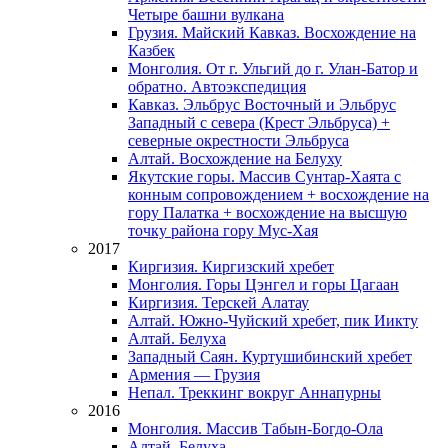
Четыре башни вулкана
Грузия. Майский Кавказ. Восхождение на
Казбек
Монголия. От г. Ульгий до г. Улан-Батор и
обратно. Автоэкспедиция
Кавказ. Эльбрус Восточный и Эльбрус
Западный с севера (Крест Эльбруса) +
северные окрестности Эльбруса
Алтай. Восхождение на Белуху
Якутские горы. Массив Сунтар-Хаята с
конным сопровождением + восхождение на
гору Палатка + восхождение на высшую
точку района гору Мус-Хая
2017
Киргизия. Киргизский хребет
Монголия. Горы Цэнгел и горы Цагаан
Киргизия. Терскей Алатау
Алтай. Южно-Чуйский хребет, пик Иикту
Алтай. Белуха
Западный Саян. Куртушибинский хребет
Армения — Грузия
Непал. Треккинг вокруг Аннапурны
2016
Монголия. Массив Табын-Богдо-Ола
Алтай. Белуха