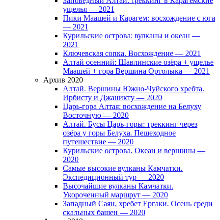
Заповедный Алтай: треккинг в Карагемские
ущелья — 2021
Пики Маашей и Карагем: восхождение с юга
— 2021
Курильские острова: вулканы и океан —
2021
Ключевская сопка. Восхождение — 2021
Алтай осенний: Шавлинские озёра + ущелье
Маашей + гора Вершина Ортолыка — 2021
Архив 2020
Алтай. Вершины Южно-Чуйского хребта.
Ирбисту и Джаникту — 2020
Царь-гора Алтая: восхождение на Белуху
Восточную — 2020
Алтай. Бусы Царь-горы: треккинг через
озёра у горы Белуха. Пешеходное
путешествие — 2020
Курильские острова. Океан и вершины —
2020
Самые высокие вулканы Камчатки.
Экспедиционный тур — 2020
Высочайшие вулканы Камчатки.
Укороченный маршрут — 2020
Западный Саян, хребет Ергаки. Осень среди
скальных башен — 2020