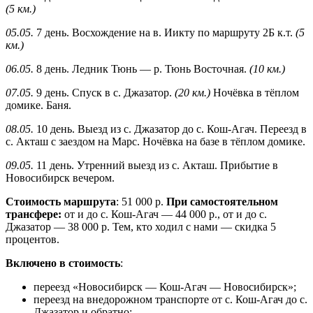
(5 км.)
05.05.
7 день. Восхождение на в. Иикту по маршруту 2Б к.т.
(5
км.)
06.05.
8 день. Ледник Тюнь — р. Тюнь Восточная.
(10 км.)
07.05.
9 день. Спуск в с. Джазатор.
(20 км.)
Ночёвка в тёплом
домике. Баня.
08.05.
10 день. Выезд из с. Джазатор до с. Кош-Агач. Переезд в
с. Акташ с заездом на Марс. Ночёвка на базе в тёплом домике.
09.05.
11 день. Утренний выезд из с. Акташ. Прибытие в
Новосибирск вечером.
Стоимость маршрута
: 51 000 р.
При самостоятельном
трансфере:
от и до с. Кош-Агач — 44 000 р., от и до с.
Джазатор — 38 000 р. Тем, кто ходил с нами — скидка 5
процентов.
Включено в стоимость
:
переезд «Новосибирск — Кош-Агач — Новосибирск»;
переезд на внедорожном транспорте от с. Кош-Агач до с.
Джазатор и обратно;