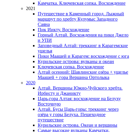
Камчатка. Ключевская сопка. Восхождение
2021
Путешествие в Каменный город. Лыжный
маршрут по хребту Кулумыс Западного
Саяна
Пик Иикту. Восхождение
Горный Алтай. Восхождения на пики Джело
и УПИ
Заповедный Алтай: треккинг в Карагемские
ущелья
Пики Маашей и Карагем: восхождение с юга
Курильские острова: вулканы и океан
Ключевская сопка. Восхождение
Алтай осенний: Шавлинские озёра + ущелье
Маашей + гора Вершина Ортолыка
2020
Алтай. Вершины Южно-Чуйского хребта.
Ирбисту и Джаникту
Царь-гора Алтая: восхождение на Белуху
Восточную
Алтай. Бусы Царь-горы: треккинг через
озёра у горы Белуха. Пешеходное
путешествие
Курильские острова. Океан и вершины
Самые высокие вулканы Камчатки.