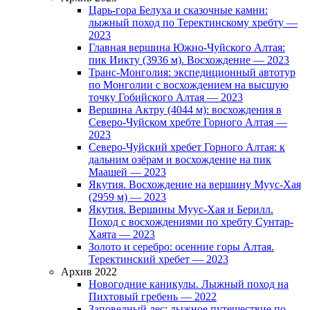
Царь-гора Белуха и сказочные камни:
лыжный поход по Теректинскому хребту —
2023
Главная вершина Южно-Чуйского Алтая:
пик Иикту (3936 м). Восхождение — 2023
Транс-Монголия: экспедиционный автотур
по Монголии с восхождением на высшую
точку Гобийского Алтая — 2023
Вершина Актру (4044 м): восхождения в
Северо-Чуйском хребте Горного Алтая —
2023
Северо-Чуйский хребет Горного Алтая: к
дальним озёрам и восхождение на пик
Маашей — 2023
Якутия. Восхождение на вершину Муус-Хая
(2959 м) — 2023
Якутия. Вершины Муус-Хая и Берилл.
Поход с восхождениями по хребту Сунтар-
Хаята — 2023
Золото и серебро: осенние горы Алтая.
Теректинский хребет — 2023
Архив 2022
Новогодние каникулы. Лыжный поход на
Пихтовый гребень — 2022
Заповедный лес: лыжное путешествие по