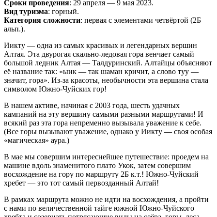
Сроки проведения
: 29 апреля — 9 мая 2023.
Вид туризма
: горный.
Категория сложности
: первая с элементами четвёртой (2Б
альп.).
Иикту — одна из самых красивых и легендарных вершин
Алтая. Эта двурогая скально-ледовая гора венчает самый
большой ледник Алтая — Талдуринский. Алтайцы объясняют
её название так: «ыик — так шаман кричит, а слово туу —
значит, гора». Из-за красоты, необычности эта вершина стала
символом Южно-Чуйских гор!
В нашем активе, начиная с 2003 года, шесть удачных
кампаний на эту вершину самыми разными маршрутами! И
всякий раз эта гора непременно вызывала уважение к себе.
(Все горы вызывают уважение, однако у Иикту — своя особая
«магическая» аура.)
В мае мы совершим интереснейшее путешествие: проедем на
машине вдоль знаменитого плато Укок, затем совершим
восхождение на гору по маршруту 2Б к.т.! Южно-Чуйский
хребет — это тот самый первозданный Алтай!
В рамках маршрута можно не идти на восхождения, а пройти
с нами по величественной тайге южной Южно-Чуйского
хребта и созерцать потрясающие виды на озёра, горы, леса,