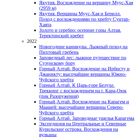
Якутия. Восхождение на вершину Муус-Хая
(2959 м)
Якутия. Вершины Муус-Хая и Берилл.
Поход с восхождениями по хребту Сунтар-
Хаята
Золото и серебро: осенние горы Алтая.
Теректинский хребет
2022
Новогодние каникулы. Лыжный поход на
Пихтовый гребень
Заповедный лес: лыжное путешествие по
Сузунскому бору
Горный Алтай. Восхождение на Ирбисту и
Джаникту: высочайшие вершины Южно-
Чуйского хребта
Горный Алтай. К Царь-горе Белухе.
Треккинг с восхождением на г. Кара-Оюк
(пик Разоружения)
Горный Алтай. Восхождение на Карагем и
Маашей: высочайшие вершины Северо-
Чуйского хребта
Горный Алтай. Заповедные ущелья Карагема
Экспедиция на Центральные и Северные
Курильские острова. Восхождения на
вулканы