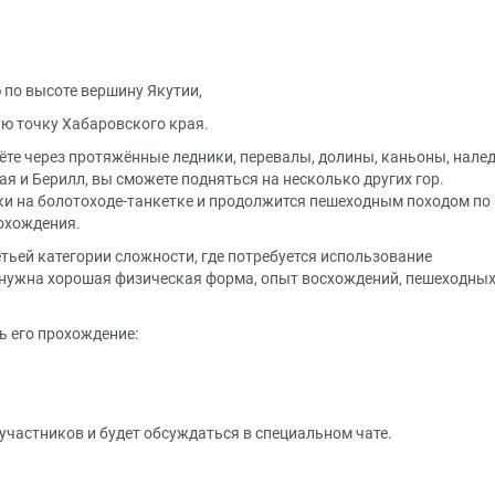
 по высоте вершину Якутии,
ю точку Хабаровского края.
ёте через протяжённые ледники, перевалы, долины, каньоны, налед
ая и Берилл, вы сможете подняться на несколько других гор.
ки на болотоходе-танкетке и продолжится пешеходным походом по
охождения.
ьей категории сложности, где потребуется использование
 нужна хорошая физическая форма, опыт восхождений, пешеходных
ь его прохождение:
участников и будет обсуждаться в специальном чате.