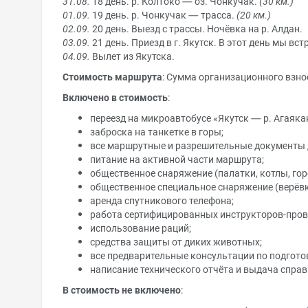
31.08.
18 день. р. Колтоко — оз. Чонкучак.
(30 км.)
01.09.
19 день. р. Чонкучак — трасса.
(20 км.)
02.09.
20 день. Выезд с трассы. Ночёвка на р. Алдан.
03.09.
21 день. Приезд в г. Якутск. В этот день мы вс
04.09.
Вылет из Якутска.
Стоимость маршрута
: Сумма организационного взнос
Включено в стоимость
:
переезд на микроавтобусе «Якутск — р. Агаяк
заброска на танкетке в горы;
все маршрутные и разрешительные документы 
питание на активной части маршрута;
общественное снаряжение (палатки, котлы, горе
общественное специальное снаряжение (верёвки
аренда спутникового телефона;
работа сертифицированных инструкторов-пров
использование раций;
средства защиты от диких животных;
все предварительные консультации по подгото
написание технического отчёта и выдача справ
В стоимость не включено
: