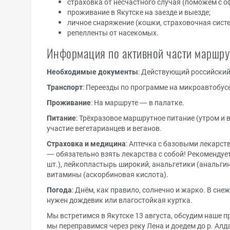
страховка от несчастного случая (поможем с о
проживание в Якутске на заезде и выезде;
личное снаряжение (кошки, страховочная систем
репелленты от насекомых.
Информация по активной части маршру
Необходимые документы
: Действующий российский 
Транспорт
: Переезды по программе на микроавтобусе
Проживание
: На маршруте — в палатке.
Питание
: Трёхразовое маршрутное питание (утром и 
участие вегетарианцев и веганов.
Страховка и медицина
: Аптечка с базовыми лекарств
— обязательно взять лекарства с собой! Рекомендует
шт.), лейкопластырь широкий, анальгетики (анальгин, 
витамины (аскорбиновая кислота).
Погода
: Днём, как правило, солнечно и жарко. В сне
нужен дождевик или влагостойкая куртка.
Мы встретимся в Якутске 13 августа, обсудим наше 
мы переправимся через реку Лена и доедем до р. Алда