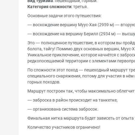
Вид туризма
: пешеходный, горный.
Категория сложности
: третья.
Основные задачи этого путешествия:
— восхождение вершину Муус-Хая (2959 м) — вторую
— восхождение на вершину Берилл (2934 м) — высшу
Это — полноценное путешествие, в котором вы пройд
болота, тайгу! Помимо двух основных вершин, Муус-Х
Уникальное приключение, которое начнётся с заброс
редкопосещаемой территории с элементами первопр
По сложности этот поход — пешеходный маршрут трет
специального снаряжения, потому для участия в нём
горных походов.
Маршрут построен так, чтобы максимально облегчит
— заброска в район происходит на танкетке,
— организована система забросок.
Финальная нитка маршрута будет зависеть от опыта 
Количество участников ограничено!