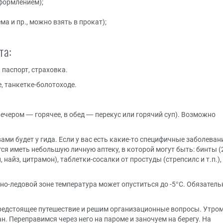
формлением);
а и пр., можно взять в прокат);
та:
паспорт, страховка.
, танкетке-болотоходе.
вечером — горячее, в обед — перекус или горячий суп). Возможно
ами будет у гида. Если у вас есть какие-то специфичные заболеван
ся иметь небольшую личную аптеку, в которой могут быть: бинты (
найз, цитрамон), таблетки-сосалки от простуды (стрепсилс и т.п.),
жно-ледовой зоне температура может опуститься до -5°С. Обязатель
предстоящее путешествие и решим организационные вопросы. Утро
н. Переправимся через него на пароме и заночуем на берегу. На