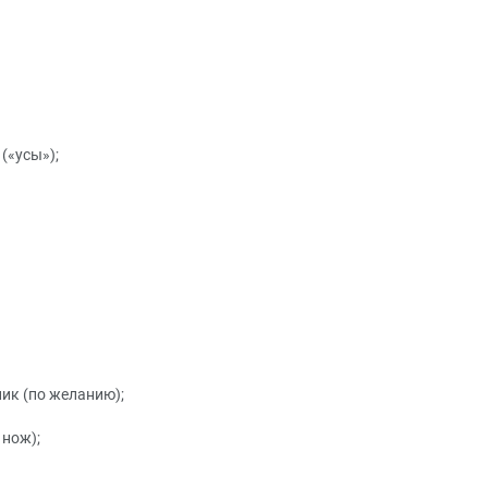
(«усы»);
ик (по желанию);
 нож);