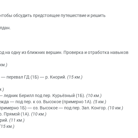
 чтобы обсудить предстоящее путешествие и решить
лдан.
д на одну из ближних вершин. Проверка и отработка навыков
км.)
 — перевал ГД (1Б) — р. Кнорий.
(15 км.)
.)
— ледник Берилл под пер. Курьёзный (1Б).
(10 км.)
ежда — под пер. к оз. Высокое (примерно 1А).
(5 км.)
(примерно 1Б) — оз. Высокое — под пер. Зап. Конгор.
(10 км.)
р. Прямой (1А).
(10 км.)
орий.
(11 км.)
(15 км.)