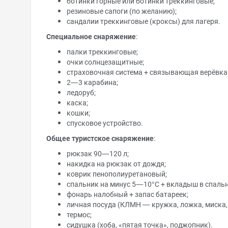
ботинки горные или ботинки треккинговые;
резиновые сапоги (по желанию);
сандалии треккинговые (кроксы) для лагеря.
Специальное снаряжение
:
палки треккинговые;
очки солнцезащитные;
страховочная система + связывающая верёвка 
2—3 карабина;
ледоруб;
каска;
кошки;
спусковое устройство.
Общее туристское снаряжение
:
рюкзак 90—120 л;
накидка на рюкзак от дождя;
коврик пенополиуретановый;
спальник на минус 5—10°С + вкладыш в спальн
фонарь налобный + запас батареек;
личная посуда (КЛМН — кружка, ложка, миска,
термос;
сидушка (хоба, «пятая точка», поджопник).