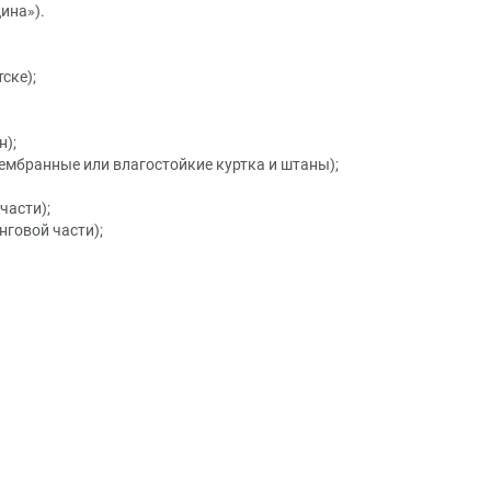
ина»).
ске);
н);
мембранные или влагостойкие куртка и штаны);
части);
нговой части);