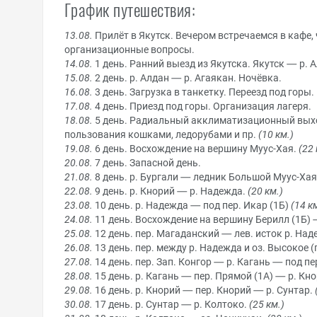
График путешествия:
13.08.
Прилёт в Якутск. Вечером встречаемся в кафе,
организационные вопросы.
14.08.
1 день. Ранний выезд из Якутска. Якутск — р. А
15.08.
2 день. р. Алдан — р. Агаякан. Ночёвка.
16.08.
3 день. Загрузка в танкетку. Переезд под горы.
17.08.
4 день. Приезд под горы. Организация лагеря.
18.08.
5 день. Радиальный акклиматизационный выхо
пользования кошками, ледорубами и пр.
(10 км.)
19.08.
6 день. Восхождение на вершину Муус-Хая.
(22 
20.08.
7 день. Запасной день.
21.08.
8 день. р. Бургали — ледник Большой Муус-Хая
22.08.
9 день. р. Кнорий — р. Надежда.
(20 км.)
23.08.
10 день. р. Надежда — под пер. Икар (1Б)
(14 км
24.08.
11 день. Восхождение на вершину Берилл (1Б) 
25.08.
12 день. пер. Магаданский — лев. исток р. Над
26.08.
13 день. пер. между р. Надежда и оз. Высокое 
27.08.
14 день. пер. Зап. Конгор — р. Кагань — под пе
28.08.
15 день. р. Кагань — пер. Прямой (1А) — р. Кн
29.08.
16 день. р. Кнорий — пер. Кнорий — р. Сунтар.
30.08.
17 день. р. Сунтар — р. Колтоко.
(25 км.)