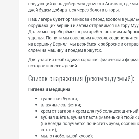
следующий день доберёмся до места Агаякан, где мы 
дней будем добираться через болота в горы.
Наш лагерь будет организован перед входом в ущель
окружающих вершин и затем отправимся на гору Муус
Далее мы переберёмся через хребет, оставим заброск
ущелья. По пути мы совершим несколько дополнител
на вершину Берилл, мы вернёмся к заброске и отправи
сядем на машину и поедем в Якутск.
Для участия необходима хорошая физическая форма,
походов и восхождений.
Список снаряжения (рекомендуемый):
Гигиена и медицина
:
туалетная бумага;
влажные салфетки;
крем от загара + крем для губ солнцезащитный
зубная щётка, зубная паста (маленький тюбик 
(не всегда получается почистить зубы, особенн
кстати);
мыло (небольшой кусок);