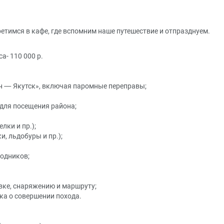
третимся в кафе, где вспомним наше путешествие и отпразднуем.
а- 110 000 р.
ан — Якутск», включая паромные переправы;
для посещения района;
лки и пр.);
, льдобуры и пр.);
одников;
вке, снаряжению и маршруту;
ка о совершении похода.