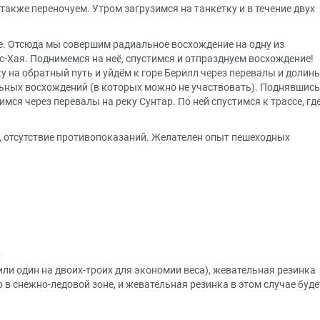
также переночуем. Утром загрузимся на танкетку и в течение двух
е. Отсюда мы совершим радиальное восхождение на одну из
-Хая. Поднимемся на неё, спустимся и отпразднуем восхождение!
у на обратный путь и уйдём к горе Берилл через перевалы и долины
ьных восхождений (в которых можно не участвовать). Поднявшись
мся через перевалы на реку Сунтар. По ней спустимся к трассе, гд
 отсутствие противопоказаний. Желателен опыт пешеходных
;
или один на двоих-троих для экономии веса), жевательная резинка
о в снежно-ледовой зоне, и жевательная резинка в этом случае буде