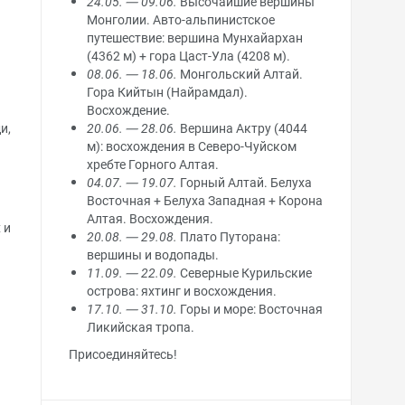
24.05. — 09.06.
Высочайшие вершины
Монголии. Авто-альпинистское
путешествие: вершина Мунхайархан
(4362 м) + гора Цаст-Ула (4208 м).
08.06. — 18.06.
Монгольский Алтай.
Гора Кийтын (Найрамдал).
Восхождение.
20.06. — 28.06.
Вершина Актру (4044
и,
м): восхождения в Северо-Чуйском
хребте Горного Алтая.
04.07. — 19.07.
Горный Алтай. Белуха
Восточная + Белуха Западная + Корона
Алтая. Восхождения.
 и
20.08. — 29.08.
Плато Путорана:
вершины и водопады.
11.09. — 22.09.
Северные Курильские
острова: яхтинг и восхождения.
17.10. — 31.10.
Горы и море: Восточная
Ликийская тропа.
Присоединяйтесь!