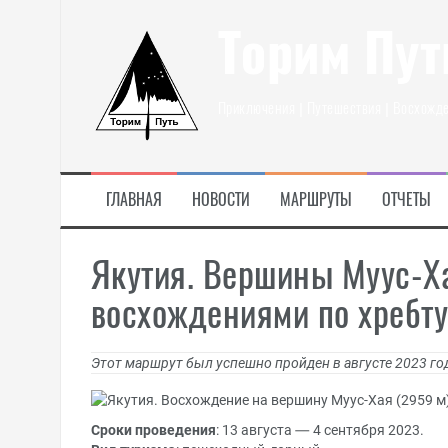
Перейти
к
Торим Пут
содержимому
Приключения | Путешествия | Восхожд
ГЛАВНАЯ
НОВОСТИ
МАРШРУТЫ
ОТЧЕТЫ
Якутия. Вершины Муус-Ха
восхождениями по хребт
Этот маршрут был успешно пройден в августе 2023 г
Сроки проведения
: 13 августа — 4 сентября 2023.