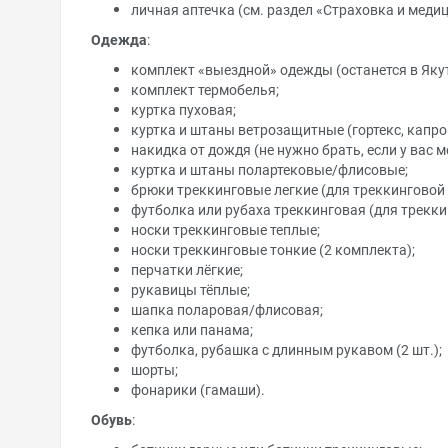
личная аптечка (см. раздел «Страховка и медиц
Одежда
:
комплект «выездной» одежды (останется в Якут
комплект термобелья;
куртка пуховая;
куртка и штаны ветрозащитные (гортекс, капро
накидка от дождя (не нужно брать, если у вас 
куртка и штаны полартековые/флисовые;
брюки треккинговые легкие (для треккинговой 
футболка или рубаха треккинговая (для трекки
носки треккинговые теплые;
носки треккинговые тонкие (2 комплекта);
перчатки лёгкие;
рукавицы тёплые;
шапка поларовая/флисовая;
кепка или панама;
футболка, рубашка с длинным рукавом (2 шт.);
шорты;
фонарики (гамаши).
Обувь
: