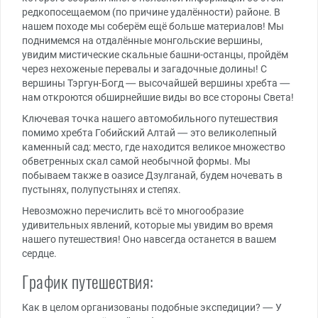
редкопосещаемом (по причине удалённости) районе. В
нашем походе мы соберём ещё больше материалов! Мы
поднимемся на отдалённые монгольские вершины,
увидим мистические скальные башни-останцы, пройдём
через нехоженые перевалы и загадочные долины! С
вершины Тэргун-Богд — высочайшей вершины хребта —
нам откроются обширнейшие виды во все стороны Света!
Ключевая точка нашего автомобильного путешествия
помимо хребта Гобийский Алтай — это великолепный
каменный сад: место, где находится великое множество
обветренных скал самой необычной формы. Мы
побываем также в оазисе Дзулганай, будем ночевать в
пустынях, полупустынях и степях.
Невозможно перечислить всё то многообразие
удивительных явлений, которые мы увидим во время
нашего путешествия! Оно навсегда останется в вашем
сердце.
График путешествия:
Как в целом организованы подобные экспедиции? — У