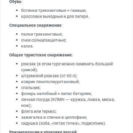
Обувь
:
ботинки треккинговые + гамаши;
кроссовки выездные и для лагеря.
Специальное снаряжение
:
палки треккинговые;
очки солнцезащитные;
каска.
Общее туристское снаряжение
:
рюкзак (в этом туре можно заменить большой
сумкой);
штурмовой рюкзак (от 60 л);
коврик пенополиуретановый;
спальник;
фонарь налобный + запас батареек;
личная посуда (КЛМН — кружка, ложка, миска,
нож);
фляга или термос;
зажигалка и спички в целлофане;
сидушка (хоба, «пятая точка», поджопник).
Рекомендации к упаковке вещей
: