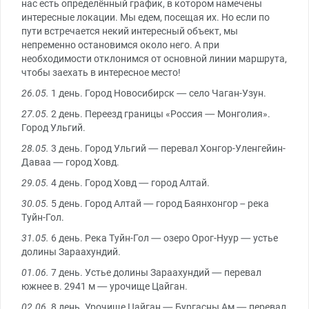
нас есть определённый график, в котором намечены
интересные локации. Мы едем, посещая их. Но если по
пути встречается некий интересный объект, мы
непременно остановимся около него. А при
необходимости отклонимся от основной линии маршрута,
чтобы заехать в интересное место!
26.05.
1 день. Город Новосибирск — село Чаган-Узун.
27.05.
2 день. Переезд границы «Россия — Монголия».
Город Ульгий.
28.05.
3 день. Город Ульгий — перевал Хонгор-Уленгейин-
Даваа — город Ховд.
29.05.
4 день. Город Ховд — город Алтай.
30.05.
5 день. Город Алтай — город Баянхонгор – река
Туйн-Гол.
31.05.
6 день. Река Туйн-Гол — озеро Орог-Нуур — устье
долины Зараахундий.
01.06.
7 день. Устье долины Зараахундий — перевал
южнее в. 2941 м — урочище Цайган.
02.06.
8 день. Урочище Цайган — Бургасны Ам — перевал