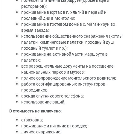
полевое питание на маршруте (кроме кафе и
ресторанов);
проживание в юртах в г. Ульгий в первый и
последний дни в Монголии;
проживание в гостевом доме в с. Чаган-Узун во
время заезда;
использование общественного снаряжения (котлы,
палатки, кемпинговые палатки, походный душ,
походный туалет и пр.);
проживание на активной части маршрута в
палатках;
все разрешительные документы на посещение
национальных парков и музеев;
полное сопровождение монгольского водителя;
работа сертифицированных инструкторов-
проводников;
аренда спутникового телефона;
использование раций.
В стоимость не включено
:
страховка;
проживание и питание в городах;
личное снаряжение.