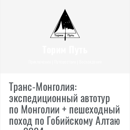
Перейти
к
содержимому
Торим Путь
Приключения | Путешествия | Восхождения
Транс-Монголия:
экспедиционный автотур
по Монголии + пешеходный
поход по Гобийскому Алтаю