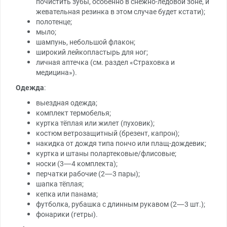
почистить зубы, особенно в снежно-ледовой зоне, и
жевательная резинка в этом случае будет кстати);
полотенце;
мыло;
шампунь, небольшой флакон;
широкий лейкопластырь для ног;
личная аптечка (см. раздел «Страховка и
медицина»).
Одежда
:
выездная одежда;
комплект термобелья;
куртка тёплая или жилет (пуховик);
костюм ветрозащитный (брезент, капрон);
накидка от дождя типа пончо или плащ-дождевик;
куртка и штаны полартековые/флисовые;
носки (3—4 комплекта);
перчатки рабочие (2—3 пары);
шапка тёплая;
кепка или панама;
футболка, рубашка с длинным рукавом (2—3 шт.);
фонарики (гетры).