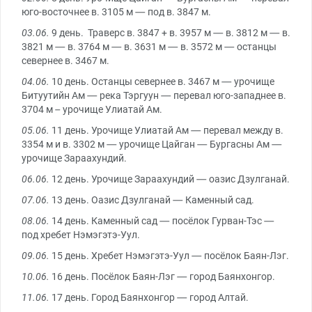
юго-восточнее в. 3105 м — под в. 3847 м.
03.06.
9 день. Траверс в. 3847 + в. 3957 м — в. 3812 м — в.
3821 м — в. 3764 м — в. 3631 м — в. 3572 м — останцы
севернее в. 3467 м.
04.06.
10 день. Останцы севернее в. 3467 м — урочище
Битуутийн Ам — река Тэргуун — перевал юго-западнее в.
3704 м – урочище Улиатай Ам.
05.06.
11 день. Урочище Улиатай Ам — перевал между в.
3354 м и в. 3302 м — урочище Цайган — Бургасны Ам —
урочище Зараахундий.
06.06.
12 день. Урочище Зараахундий — оазис Дзулганай.
07.06.
13 день. Оазис Дзулганай — Каменный сад.
08.06.
14 день. Каменный сад — посёлок Гурван-Тэс —
под хребет Нэмэгэтэ-Уул.
09.06.
15 день. Хребет Нэмэгэтэ-Уул — посёлок Баян-Лэг.
10.06.
16 день. Посёлок Баян-Лэг — город Баянхонгор.
11.06.
17 день. Город Баянхонгор — город Алтай.