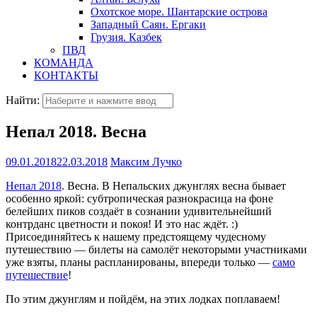
Охотское море. Шантарские острова
Западный Саян. Ергаки
Грузия. Казбек
ПВД
КОМАНДА
КОНТАКТЫ
Найти:
Непал 2018. Весна
09.01.2018
22.03.2018
Максим Лучко
Непал 2018
. Весна. В Непальских джунглях весна бывает
особенно яркой: субтропическая разнокрасица на фоне
белейших пиков создаёт в сознании удивительнейший
контрданс цветности и покоя! И это нас ждёт. :)
Присоединяйтесь к нашему предстоящему чудесному
путешествию — билеты на самолёт некоторыми участниками
уже взяты, планы распланированы, впереди только —
само
путешествие
!
По этим джунглям и пойдём, на этих лодках поплаваем!