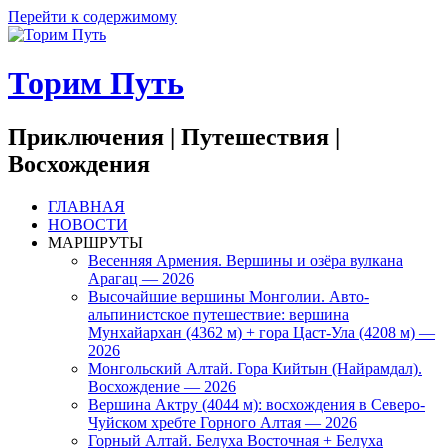
Перейти к содержимому
Торим Путь
Приключения | Путешествия |
Восхождения
ГЛАВНАЯ
НОВОСТИ
МАРШРУТЫ
Весенняя Армения. Вершины и озёра вулкана
Арагац — 2026
Высочайшие вершины Монголии. Авто-
альпинистское путешествие: вершина
Мунхайархан (4362 м) + гора Цаст-Ула (4208 м) —
2026
Монгольский Алтай. Гора Кийтын (Найрамдал).
Восхождение — 2026
Вершина Актру (4044 м): восхождения в Северо-
Чуйском хребте Горного Алтая — 2026
Горный Алтай. Белуха Восточная + Белуха