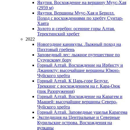
Якутия. Восхождение на вершину Муус-Хая
(2959 м)
Якутия. Вершины Муус-Хая и Берилл.
Поход с восхождениями по хребту Сунтар-
Хаята
Золото и серебро: осенние горы Алтая.
Теректинский хребет
2022
Новогодние каникулы. Лыжный поход на
Пихтовый гребень
Заповедный лес: лыжное путешествие по
Сузунскому бору
Горный Алтай. Восхождение на Ирбисту и
Джаникту: высочайшие вершины Южно-
Чуйского хребта
Горный Алтай. К Царь-горе Белухе.
Треккинг с восхождением на г. Кара-Оюк
(пик Разоружения)
Горный Алтай. Восхождение на Карагем и
Маашей: высочайшие вершины Северо-
Чуйского хребта
Горный Алтай. Заповедные ущелья Карагема
Экспедиция на Центральные и Северные
Курильские острова. Восхождения на
вулканы