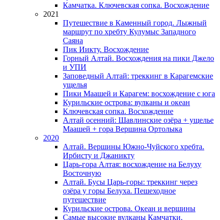
Камчатка. Ключевская сопка. Восхождение
2021
Путешествие в Каменный город. Лыжный
маршрут по хребту Кулумыс Западного
Саяна
Пик Иикту. Восхождение
Горный Алтай. Восхождения на пики Джело
и УПИ
Заповедный Алтай: треккинг в Карагемские
ущелья
Пики Маашей и Карагем: восхождение с юга
Курильские острова: вулканы и океан
Ключевская сопка. Восхождение
Алтай осенний: Шавлинские озёра + ущелье
Маашей + гора Вершина Ортолыка
2020
Алтай. Вершины Южно-Чуйского хребта.
Ирбисту и Джаникту
Царь-гора Алтая: восхождение на Белуху
Восточную
Алтай. Бусы Царь-горы: треккинг через
озёра у горы Белуха. Пешеходное
путешествие
Курильские острова. Океан и вершины
Самые высокие вулканы Камчатки.