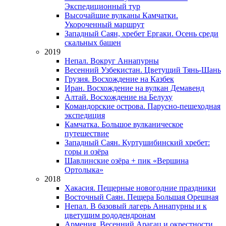
Экспедиционный тур
Высочайшие вулканы Камчатки.
Укороченный маршрут
Западный Саян, хребет Ергаки. Осень среди
скальных башен
2019
Непал. Вокруг Аннапурны
Весенний Узбекистан. Цветущий Тянь-Шань
Грузия. Восхождение на Казбек
Иран. Восхождение на вулкан Демавенд
Алтай. Восхождение на Белуху
Командорские острова. Парусно-пешеходная
экспедиция
Камчатка. Большое вулканическое
путешествие
Западный Саян. Куртушибинский хребет:
горы и озёра
Шавлинские озёра + пик «Вершина
Ортолыка»
2018
Хакасия. Пещерные новогодние праздники
Восточный Саян. Пещера Большая Орешная
Непал. В базовый лагерь Аннапурны и к
цветущим рододендронам
Армения. Весенний Арагац и окрестности.