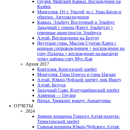
Грузия. Майский Кавказ. Восхождение на
Казбек
Монголия. От г. Ульгий до г. Улан-Батор и
обратно. Автоэкспедиция
Кавказ. Эльбрус Восточный и Эльбрус
Западный с севера (Крест Эльбруса) +
северные окрестности Эльбруса
Алтай. Восхождение на Белуху
Якутские горы. Массив Сунтар-Хаята с
конным сопровождением + восхождение на
гору Палатка + восхождение на высшую
точку района гору Мус-Хая
Архив 2017
Киргизия. Киргизский хребет
Монголия. Горы Цэнгел и горы Цагаан
Алтай. Южно-Чуйский хребет, пик Иикту
Алтай. Белуха
Западный Саян. Куртушибинский хребет
Армения — Грузия
Непал. Треккинг вокруг Аннапурны
ОТЧЕТЫ
2024
Зимние вершины Горного Алтая налегке.
Теректинский хребет
Главная вершина Южно-Чуйского Алтая: