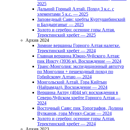
2025
Дальний Горный Алтай. Поход 3 к.с. с
элементами 5 к.с. — 2025
Заповедный Саян: хребты Куртушибинский
и Балдырганыг — 2025
Золото и серебро: осенние горы Алтая.
Теректинский хребет — 2025
Архив 2024
Зимние вершины Горного Алтая налегке.
Теректинский хребет — 2024
Главная вершина Южно-Чуйского Алтая:
пик Иикту (3936 м). Восхождение — 2024
Транс-Монголия: экспедиционный автотур
по Монголии + пешеходный поход по
Гобийскому Алтаю — 2024
Монгольский Алтай. Гора Кийтын
(Найрамдал). Восхождение — 2024
Вершина Актру (4044 м): восхождения в
Северо-Чуйском хребте Горного Алтая —
2024
Восточный Саян: пик Топографов, Долина
Вулканов, гора Мунку-Сасан — 2024
Золото и серебро: осенние горы Алтая.
Теректинский хребет — 2024
Архив 2023