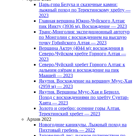
Царь-гора Белуха и сказочные камни:
лыжный поход по Теректинскому хребту —
2023
Главная вершина Южно-Чуйского Алтая:
пик Иикту (3936 м). Восхождение — 2023
Транс-Монголия: экспедиционный автотур
по Монголии с восхождением на высшую
точку Гобийского Алтая — 2023
Вершина Актру (4044 м): восхождения в
Северо-Чуйском хребте Горного Алтая —
2023
Северо-Чуйский хребет Горного Алтая: к
дальним озёрам и восхождение на пик
Маашей — 2023
Якутия. Восхождение на вершину Муус-Хая
(2959 м) — 2023
Якутия. Вершины Муус-Хая и Берилл.
Поход с восхождениями по хребту Сунтар-
Хаята — 2023
Золото и серебро: осенние горы Алтая.
Теректинский хребет — 2023
Архив 2022
Новогодние каникулы. Лыжный поход на
Пихтовый гребень — 2022
Заповедный лес: лыжное путешествие по