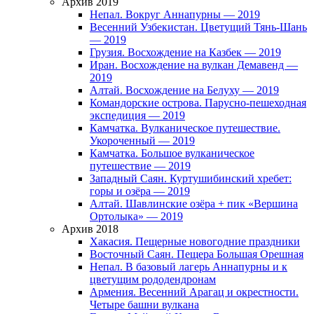
Архив 2019
Непал. Вокруг Аннапурны — 2019
Весенний Узбекистан. Цветущий Тянь-Шань
— 2019
Грузия. Восхождение на Казбек — 2019
Иран. Восхождение на вулкан Демавенд —
2019
Алтай. Восхождение на Белуху — 2019
Командорские острова. Парусно-пешеходная
экспедиция — 2019
Камчатка. Вулканическое путешествие.
Укороченный — 2019
Камчатка. Большое вулканическое
путешествие — 2019
Западный Саян. Куртушибинский хребет:
горы и озёра — 2019
Алтай. Шавлинские озёра + пик «Вершина
Ортолыка» — 2019
Архив 2018
Хакасия. Пещерные новогодние праздники
Восточный Саян. Пещера Большая Орешная
Непал. В базовый лагерь Аннапурны и к
цветущим рододендронам
Армения. Весенний Арагац и окрестности.
Четыре башни вулкана