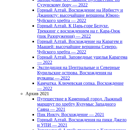
Сузунскому бору — 2022
Горный Алтай. Восхождение на Ирбисту и
Джаникту: высочайшие вершины Южно-
Чуйского хребта — 2022
Горный Алтай. К Царь-горе Белухе.
Треккинг с восхождением на г. Кара-Оюк
(пик Разоружения) — 2022
Горный Алтай. Восхождение на Карагем и
Маашей: высочайшие вершины Северо-
Чуйского хребта — 2022
Горный Алтай. Заповедные ущелья Карагема
— 2022
Экспедиция на Центральные и Северные
Курильские острова. Восхождения на
вулканы — 2022
Камчатка. Ключевская сопка. Восхождение
— 2022
Архив 2021
Путешествие в Каменный город. Лыжный
маршрут по хребту Кулумыс Западного
Саяна — 2021
Пик Иикту. Восхождение — 2021
Горный Алтай. Восхождения на пики Джело
и УПИ — 2021