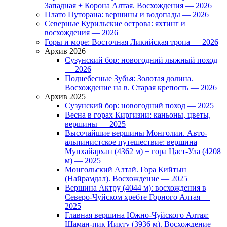
Западная + Корона Алтая. Восхождения — 2026
Плато Путорана: вершины и водопады — 2026
Северные Курильские острова: яхтинг и
восхождения — 2026
Горы и море: Восточная Ликийская тропа — 2026
Архив 2026
Сузунский бор: новогодний лыжный поход
— 2026
Поднебесные Зубья: Золотая долина.
Восхождение на в. Старая крепость — 2026
Архив 2025
Сузунский бор: новогодний поход — 2025
Весна в горах Киргизии: каньоны, цветы,
вершины — 2025
Высочайшие вершины Монголии. Авто-
альпинистское путешествие: вершина
Мунхайархан (4362 м) + гора Цаст-Ула (4208
м) — 2025
Монгольский Алтай. Гора Кийтын
(Найрамдал). Восхождение — 2025
Вершина Актру (4044 м): восхождения в
Северо-Чуйском хребте Горного Алтая —
2025
Главная вершина Южно-Чуйского Алтая:
Шаман-пик Иикту (3936 м). Восхождение —