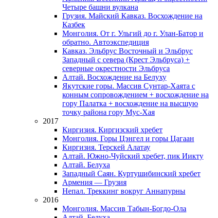
Четыре башни вулкана
Грузия. Майский Кавказ. Восхождение на
Казбек
Монголия. От г. Ульгий до г. Улан-Батор и
обратно. Автоэкспедиция
Кавказ. Эльбрус Восточный и Эльбрус
Западный с севера (Крест Эльбруса) +
северные окрестности Эльбруса
Алтай. Восхождение на Белуху
Якутские горы. Массив Сунтар-Хаята с
конным сопровождением + восхождение на
гору Палатка + восхождение на высшую
точку района гору Мус-Хая
2017
Киргизия. Киргизский хребет
Монголия. Горы Цэнгел и горы Цагаан
Киргизия. Терскей Алатау
Алтай. Южно-Чуйский хребет, пик Иикту
Алтай. Белуха
Западный Саян. Куртушибинский хребет
Армения — Грузия
Непал. Треккинг вокруг Аннапурны
2016
Монголия. Массив Табын-Богдо-Ола
Алтай. Белуха