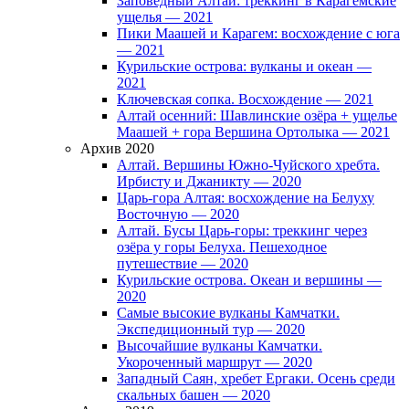
Заповедный Алтай: треккинг в Карагемские
ущелья — 2021
Пики Маашей и Карагем: восхождение с юга
— 2021
Курильские острова: вулканы и океан —
2021
Ключевская сопка. Восхождение — 2021
Алтай осенний: Шавлинские озёра + ущелье
Маашей + гора Вершина Ортолыка — 2021
Архив 2020
Алтай. Вершины Южно-Чуйского хребта.
Ирбисту и Джаникту — 2020
Царь-гора Алтая: восхождение на Белуху
Восточную — 2020
Алтай. Бусы Царь-горы: треккинг через
озёра у горы Белуха. Пешеходное
путешествие — 2020
Курильские острова. Океан и вершины —
2020
Самые высокие вулканы Камчатки.
Экспедиционный тур — 2020
Высочайшие вулканы Камчатки.
Укороченный маршрут — 2020
Западный Саян, хребет Ергаки. Осень среди
скальных башен — 2020