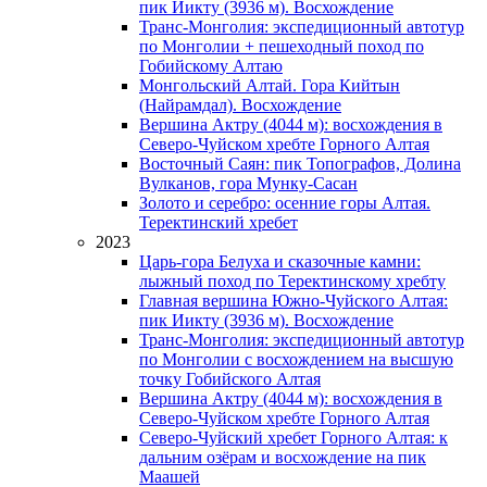
пик Иикту (3936 м). Восхождение
Транс-Монголия: экспедиционный автотур
по Монголии + пешеходный поход по
Гобийскому Алтаю
Монгольский Алтай. Гора Кийтын
(Найрамдал). Восхождение
Вершина Актру (4044 м): восхождения в
Северо-Чуйском хребте Горного Алтая
Восточный Саян: пик Топографов, Долина
Вулканов, гора Мунку-Сасан
Золото и серебро: осенние горы Алтая.
Теректинский хребет
2023
Царь-гора Белуха и сказочные камни:
лыжный поход по Теректинскому хребту
Главная вершина Южно-Чуйского Алтая:
пик Иикту (3936 м). Восхождение
Транс-Монголия: экспедиционный автотур
по Монголии с восхождением на высшую
точку Гобийского Алтая
Вершина Актру (4044 м): восхождения в
Северо-Чуйском хребте Горного Алтая
Северо-Чуйский хребет Горного Алтая: к
дальним озёрам и восхождение на пик
Маашей