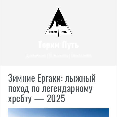
Перейти
к
содержимому
Торим Путь
Приключения | Путешествия | Восхождения
Зимние Ергаки: лыжный
поход по легендарному
хребту — 2025