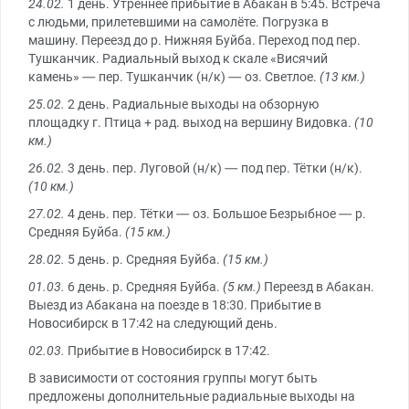
24.02.
1 день. Утреннее прибытие в Абакан в 5:45. Встреча
с людьми, прилетевшими на самолёте. Погрузка в
машину. Переезд до р. Нижняя Буйба. Переход под пер.
Тушканчик. Радиальный выход к скале «Висячий
камень» — пер. Тушканчик (н/к) — оз. Светлое.
(13 км.)
25.02.
2 день. Радиальные выходы на обзорную
площадку г. Птица + рад. выход на вершину Видовка.
(10
км.)
26.02.
3 день. пер. Луговой (н/к) — под пер. Тётки (н/к).
(10 км.)
27.02.
4 день. пер. Тётки — оз. Большое Безрыбное — р.
Средняя Буйба.
(15 км.)
28.02.
5 день. р. Средняя Буйба.
(15 км.)
01.03.
6 день. р. Средняя Буйба.
(5 км.)
Переезд в Абакан.
Выезд из Абакана на поезде в 18:30. Прибытие в
Новосибирск в 17:42 на следующий день.
02.03.
Прибытие в Новосибирск в 17:42.
В зависимости от состояния группы могут быть
предложены дополнительные радиальные выходы на