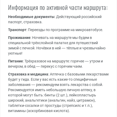
Информация по активной части маршрута:
Необходимые документы
: Действующий российский
паспорт, страховка.
Транспорт
: Переезды по программе на микроавтобусе.
Проживание
: Ночевать на маршруте мы будем в
специальной трёхслойной палатке для путешествий
зимой с печкой. Ночёвки в ней — тёплые и чрезвычайно
уютные!
Питание
: Трёхразовое на маршруте: горячее — утром и
вечером, в обед — перекус с горячим чаем.
Страховка и медицина
: Аптечка с базовыми лекарствами
будет у гида. Если у вас есть какие-то специфичные
заболевания — рекомендуем взять лекарства с собой.
Рекомендуется иметь небольшую личную аптеку, в
которой могут быть: бинты (2 шт.), лейкопластырь
широкий, анальгетики (анальгин, найз, цитрамон),
таблетки-сосалки от простуды (стрепсилс и т.п.),
витамины (аскорбиновая кислота).