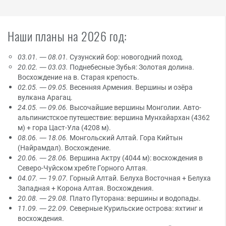
Наши планы на 2026 год:
03.01. — 08.01.
Сузунский бор: новогодний поход.
20.02. — 03.03.
Поднебесные Зубья: Золотая долина.
Восхождение на в. Старая крепость.
02.05. — 09.05.
Весенняя Армения. Вершины и озёра
вулкана Арагац.
24.05. — 09.06.
Высочайшие вершины Монголии. Авто-
альпинистское путешествие: вершина Мунхайархан (4362
м) + гора Цаст-Ула (4208 м).
08.06. — 18.06.
Монгольский Алтай. Гора Кийтын
(Найрамдал). Восхождение.
20.06. — 28.06.
Вершина Актру (4044 м): восхождения в
Северо-Чуйском хребте Горного Алтая.
04.07. — 19.07.
Горный Алтай. Белуха Восточная + Белуха
Западная + Корона Алтая. Восхождения.
20.08. — 29.08.
Плато Путорана: вершины и водопады.
11.09. — 22.09.
Северные Курильские острова: яхтинг и
восхождения.