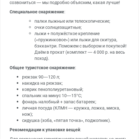
созвониться — мы подробно объясним, какая лучше!
Специальное снаряжение
:
палки лыжные или телескопические;
очки солнцезащитные;
лыжи + полужёсткое крепление
(«пружинковое») или лыжи для скитура,
бэккантри. Поможем с выбором и покупкой!
Даём в прокат (комплект — 4 000 р. на весь
поход).
Общее туристское снаряжение
:
рюкзак 90—120 л;
накидка на рюкзак;
коврик пенополиуретановый;
спальник на минус 10—15°С;
фонарь налобный + запас батареек;
личная посуда (КЛМН — кружка, ложка, миска,
нож);
сидушка (хоба, «пятая точка», поджопник).
Рекомендации к упаковке вещей
:
Для сохранения герметичности вещей желательно иметь