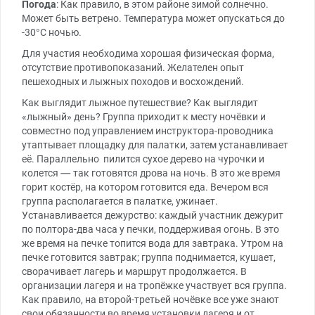
Погода
: Как правило, в этом районе зимой солнечно.
Может быть ветрено. Температура может опускаться до
-30°С ночью.
Для участия необходима хорошая физическая форма,
отсутствие противопоказаний. Желателен опыт
пешеходных и лыжных походов и восхождений.
Как выглядит лыжное путешествие? Как выглядит
«лыжный» день? Группа приходит к месту ночёвки и
совместно под управлением инструктора-проводника
утаптывает площадку для палатки, затем устанавливает
её. Параллельно пилится сухое дерево на чурочки и
колется — так готовятся дрова на ночь. В это же время
горит костёр, на котором готовится еда. Вечером вся
группа располагается в палатке, ужинает.
Устанавливается дежурство: каждый участник дежурит
по полтора-два часа у печки, поддерживая огонь. В это
же время на печке топится вода для завтрака. Утром на
печке готовится завтрак; группа поднимается, кушает,
сворачивает лагерь и маршрут продолжается. В
организации лагеря и на тропёжке участвует вся группа.
Как правило, на второй-третьей ночёвке все уже знают
свои обязанности во время установки лагеря и от