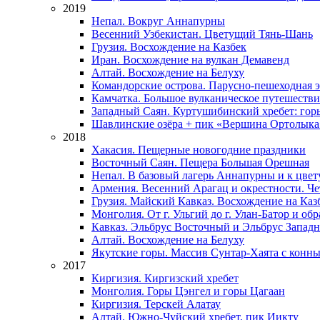
2019
Непал. Вокруг Аннапурны
Весенний Узбекистан. Цветущий Тянь-Шань
Грузия. Восхождение на Казбек
Иран. Восхождение на вулкан Демавенд
Алтай. Восхождение на Белуху
Командорские острова. Парусно-пешеходная 
Камчатка. Большое вулканическое путешестви
Западный Саян. Куртушибинский хребет: горы
Шавлинские озёра + пик «Вершина Ортолыка
2018
Хакасия. Пещерные новогодние праздники
Восточный Саян. Пещера Большая Орешная
Непал. В базовый лагерь Аннапурны и к цве
Армения. Весенний Арагац и окрестности. Ч
Грузия. Майский Кавказ. Восхождение на Каз
Монголия. От г. Ульгий до г. Улан-Батор и об
Кавказ. Эльбрус Восточный и Эльбрус Западны
Алтай. Восхождение на Белуху
Якутские горы. Массив Сунтар-Хаята с конн
2017
Киргизия. Киргизский хребет
Монголия. Горы Цэнгел и горы Цагаан
Киргизия. Терскей Алатау
Алтай. Южно-Чуйский хребет, пик Иикту