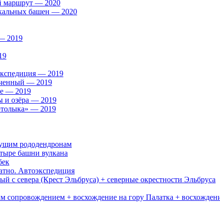
й маршрут — 2020
скальных башен — 2020
— 2019
19
экспедиция — 2019
оченный — 2019
ие — 2019
ы и озёра — 2019
ртолыка» — 2019
тущим рододендронам
етыре башни вулкана
бек
ратно. Автоэкспедиция
й с севера (Крест Эльбруса) + северные окрестности Эльбруса
ым сопровождением + восхождение на гору Палатка + восхожден