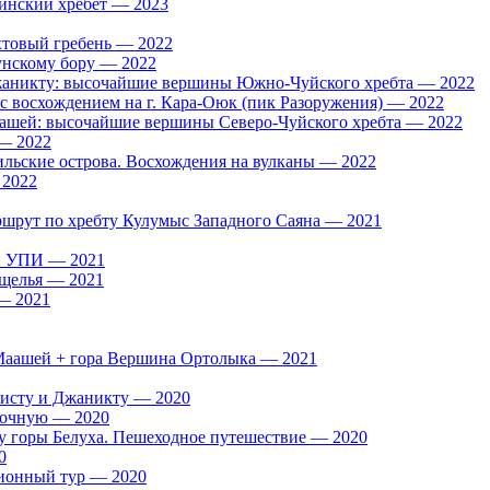
тинский хребет — 2023
товый гребень — 2022
унскому бору — 2022
жаникту: высочайшие вершины Южно-Чуйского хребта — 2022
 с восхождением на г. Кара-Оюк (пик Разоружения) — 2022
аашей: высочайшие вершины Северо-Чуйского хребта — 2022
 — 2022
льские острова. Восхождения на вулканы — 2022
 2022
шрут по хребту Кулумыс Западного Саяна — 2021
и УПИ — 2021
ущелья — 2021
— 2021
 Маашей + гора Вершина Ортолыка — 2021
исту и Джаникту — 2020
сточную — 2020
а у горы Белуха. Пешеходное путешествие — 2020
0
ионный тур — 2020