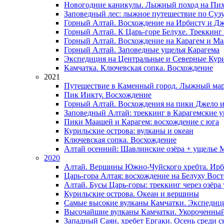
Новогодние каникулы. Лыжный поход на Пих
Заповедный лес: лыжное путешествие по Суз
Горный Алтай. Восхождение на Ирбисту и Д
Горный Алтай. К Царь-горе Белухе. Треккинг
Горный Алтай. Восхождение на Карагем и М
Горный Алтай. Заповедные ущелья Карагема
Экспедиция на Центральные и Северные Кури
Камчатка. Ключевская сопка. Восхождение
2021
Путешествие в Каменный город. Лыжный мар
Пик Иикту. Восхождение
Горный Алтай. Восхождения на пики Джело 
Заповедный Алтай: треккинг в Карагемские 
Пики Маашей и Карагем: восхождение с юга
Курильские острова: вулканы и океан
Ключевская сопка. Восхождение
Алтай осенний: Шавлинские озёра + ущелье 
2020
Алтай. Вершины Южно-Чуйского хребта. Ирб
Царь-гора Алтая: восхождение на Белуху Вос
Алтай. Бусы Царь-горы: треккинг через озёра
Курильские острова. Океан и вершины
Самые высокие вулканы Камчатки. Экспедиц
Высочайшие вулканы Камчатки. Укороченны
Западный Саян, хребет Ергаки. Осень среди 