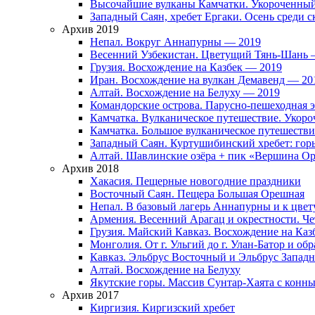
Высочайшие вулканы Камчатки. Укороченны
Западный Саян, хребет Ергаки. Осень среди 
Архив 2019
Непал. Вокруг Аннапурны — 2019
Весенний Узбекистан. Цветущий Тянь-Шань 
Грузия. Восхождение на Казбек — 2019
Иран. Восхождение на вулкан Демавенд — 20
Алтай. Восхождение на Белуху — 2019
Командорские острова. Парусно-пешеходная 
Камчатка. Вулканическое путешествие. Укор
Камчатка. Большое вулканическое путешеств
Западный Саян. Куртушибинский хребет: гор
Алтай. Шавлинские озёра + пик «Вершина О
Архив 2018
Хакасия. Пещерные новогодние праздники
Восточный Саян. Пещера Большая Орешная
Непал. В базовый лагерь Аннапурны и к цве
Армения. Весенний Арагац и окрестности. Ч
Грузия. Майский Кавказ. Восхождение на Каз
Монголия. От г. Ульгий до г. Улан-Батор и об
Кавказ. Эльбрус Восточный и Эльбрус Западны
Алтай. Восхождение на Белуху
Якутские горы. Массив Сунтар-Хаята с конн
Архив 2017
Киргизия. Киргизский хребет