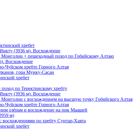
ектинский хребет
Иикту (3936 м). Восхождение
о Монголии + пешеходный поход по Гобийскому Алтаю
л). Восхождение
ро-Чуйском хребте Горного Алтая
лканов, гора Мунку-Сасан
тинский хребет
 поход по Теректинскому хребту
Иикту (3936 м). Восхождение
 Монголии с восхождением на высшую точку Гобийского Алтая
ро-Чуйском хребте Горного Алтая
ьним озёрам и восхождение на пик Маашей
2959 м)
с восхождениями по хребту Сунтар-Хаята
тинский хребет