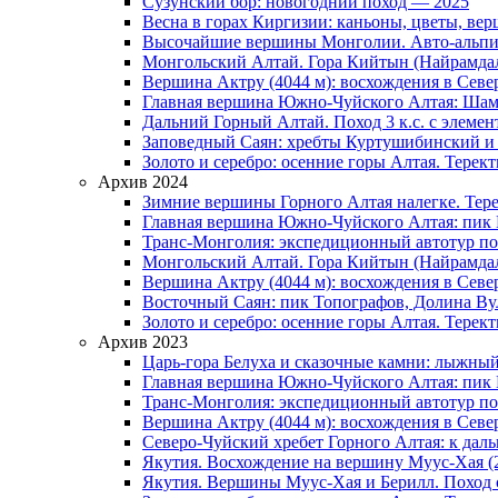
Сузунский бор: новогодний поход — 2025
Весна в горах Киргизии: каньоны, цветы, в
Высочайшие вершины Монголии. Авто-альпини
Монгольский Алтай. Гора Кийтын (Найрамда
Вершина Актру (4044 м): восхождения в Севе
Главная вершина Южно-Чуйского Алтая: Шама
Дальний Горный Алтай. Поход 3 к.с. с элемен
Заповедный Саян: хребты Куртушибинский и
Золото и серебро: осенние горы Алтая. Терек
Архив 2024
Зимние вершины Горного Алтая налегке. Тер
Главная вершина Южно-Чуйского Алтая: пик 
Транс-Монголия: экспедиционный автотур п
Монгольский Алтай. Гора Кийтын (Найрамда
Вершина Актру (4044 м): восхождения в Севе
Восточный Саян: пик Топографов, Долина Ву
Золото и серебро: осенние горы Алтая. Терек
Архив 2023
Царь-гора Белуха и сказочные камни: лыжный
Главная вершина Южно-Чуйского Алтая: пик 
Транс-Монголия: экспедиционный автотур по
Вершина Актру (4044 м): восхождения в Севе
Северо-Чуйский хребет Горного Алтая: к дал
Якутия. Восхождение на вершину Муус-Хая (
Якутия. Вершины Муус-Хая и Берилл. Поход 