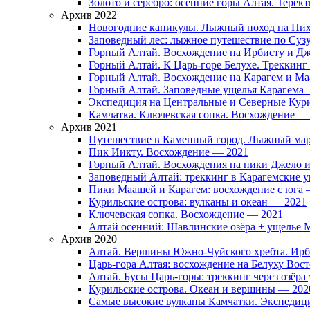
Золото и серебро: осенние горы Алтая. Терек
Архив 2022
Новогодние каникулы. Лыжный поход на Пих
Заповедный лес: лыжное путешествие по Суз
Горный Алтай. Восхождение на Ирбисту и Д
Горный Алтай. К Царь-горе Белухе. Треккинг
Горный Алтай. Восхождение на Карагем и М
Горный Алтай. Заповедные ущелья Карагема
Экспедиция на Центральные и Северные Кури
Камчатка. Ключевская сопка. Восхождение —
Архив 2021
Путешествие в Каменный город. Лыжный мар
Пик Иикту. Восхождение — 2021
Горный Алтай. Восхождения на пики Джело 
Заповедный Алтай: треккинг в Карагемские 
Пики Маашей и Карагем: восхождение с юга 
Курильские острова: вулканы и океан — 2021
Ключевская сопка. Восхождение — 2021
Алтай осенний: Шавлинские озёра + ущелье
Архив 2020
Алтай. Вершины Южно-Чуйского хребта. Ирб
Царь-гора Алтая: восхождение на Белуху Во
Алтай. Бусы Царь-горы: треккинг через озёр
Курильские острова. Океан и вершины — 202
Самые высокие вулканы Камчатки. Экспедиц