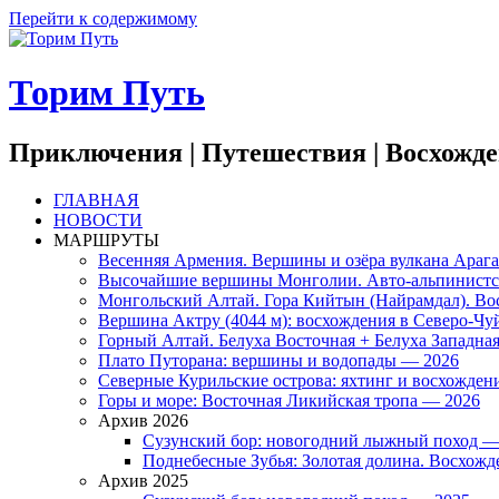
Перейти к содержимому
Торим Путь
Приключения | Путешествия | Восхожд
ГЛАВНАЯ
НОВОСТИ
МАРШРУТЫ
Весенняя Армения. Вершины и озёра вулкана Араг
Высочайшие вершины Монголии. Авто-альпинистско
Монгольский Алтай. Гора Кийтын (Найрамдал). В
Вершина Актру (4044 м): восхождения в Северо-Чу
Горный Алтай. Белуха Восточная + Белуха Западна
Плато Путорана: вершины и водопады — 2026
Северные Курильские острова: яхтинг и восхожден
Горы и море: Восточная Ликийская тропа — 2026
Архив 2026
Сузунский бор: новогодний лыжный поход —
Поднебесные Зубья: Золотая долина. Восхожде
Архив 2025