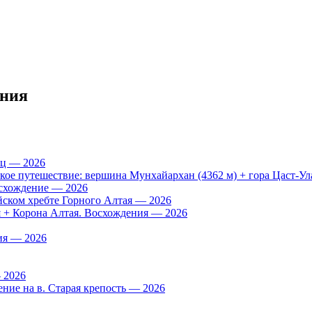
ения
ац — 2026
е путешествие: вершина Мунхайархан (4362 м) + гора Цаст-Ула
осхождение — 2026
йском хребте Горного Алтая — 2026
я + Корона Алтая. Восхождения — 2026
ия — 2026
 2026
ние на в. Старая крепость — 2026