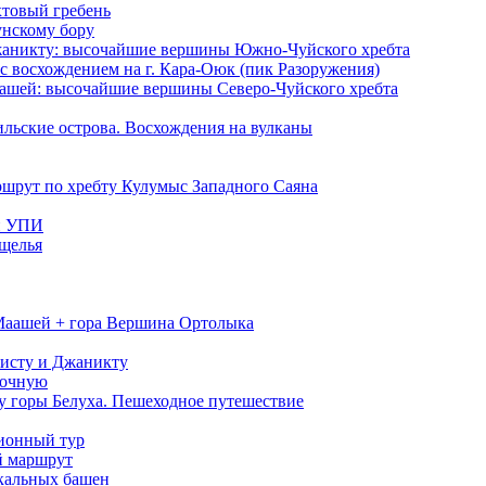
товый гребень
унскому бору
жаникту: высочайшие вершины Южно-Чуйского хребта
 с восхождением на г. Кара-Оюк (пик Разоружения)
аашей: высочайшие вершины Северо-Чуйского хребта
льские острова. Восхождения на вулканы
шрут по хребту Кулумыс Западного Саяна
и УПИ
ущелья
Маашей + гора Вершина Ортолыка
исту и Джаникту
точную
 у горы Белуха. Пешеходное путешествие
ионный тур
й маршрут
скальных башен