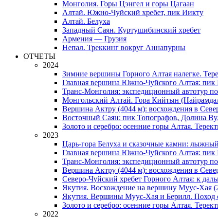
Монголия. Горы Цэнгел и горы Цагаан
Алтай. Южно-Чуйский хребет, пик Иикту
Алтай. Белуха
Западный Саян. Куртушибинский хребет
Армения — Грузия
Непал. Треккинг вокруг Аннапурны
ОТЧЕТЫ
2024
Зимние вершины Горного Алтая налегке. Тер
Главная вершина Южно-Чуйского Алтая: пик 
Транс-Монголия: экспедиционный автотур п
Монгольский Алтай. Гора Кийтын (Найрамда
Вершина Актру (4044 м): восхождения в Севе
Восточный Саян: пик Топографов, Долина Ву
Золото и серебро: осенние горы Алтая. Терек
2023
Царь-гора Белуха и сказочные камни: лыжный
Главная вершина Южно-Чуйского Алтая: пик 
Транс-Монголия: экспедиционный автотур по
Вершина Актру (4044 м): восхождения в Севе
Северо-Чуйский хребет Горного Алтая: к дал
Якутия. Восхождение на вершину Муус-Хая (
Якутия. Вершины Муус-Хая и Берилл. Поход 
Золото и серебро: осенние горы Алтая. Терек
2022