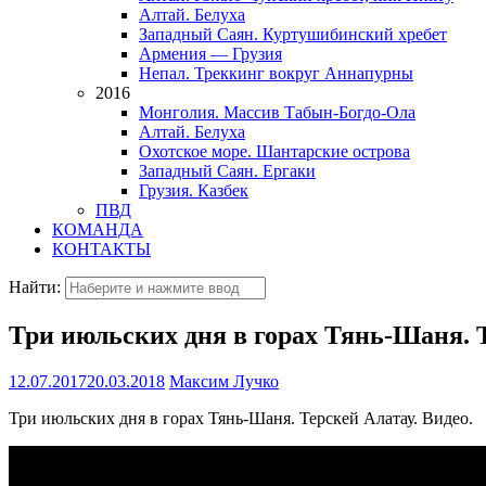
Алтай. Белуха
Западный Саян. Куртушибинский хребет
Армения — Грузия
Непал. Треккинг вокруг Аннапурны
2016
Монголия. Массив Табын-Богдо-Ола
Алтай. Белуха
Охотское море. Шантарские острова
Западный Саян. Ергаки
Грузия. Казбек
ПВД
КОМАНДА
КОНТАКТЫ
Найти:
Три июльских дня в горах Тянь-Шаня. Т
12.07.2017
20.03.2018
Максим Лучко
Три июльских дня в горах Тянь-Шаня. Терскей Алатау. Видео.