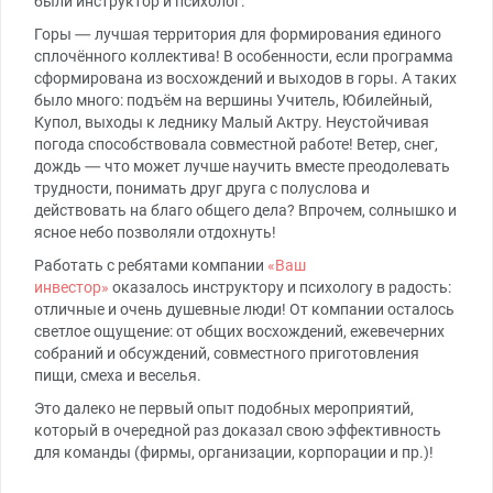
были инструктор и психолог.
Горы — лучшая территория для формирования единого
сплочённого коллектива! В особенности, если программа
сформирована из восхождений и выходов в горы. А таких
было много: подъём на вершины Учитель, Юбилейный,
Купол, выходы к леднику Малый Актру. Неустойчивая
погода способствовала совместной работе! Ветер, снег,
дождь — что может лучше научить вместе преодолевать
трудности, понимать друг друга с полуслова и
действовать на благо общего дела? Впрочем, солнышко и
ясное небо позволяли отдохнуть!
Работать с ребятами компании
«Ваш
инвестор»
оказалось инструктору и психологу в радость:
отличные и очень душевные люди! От компании осталось
светлое ощущение: от общих восхождений, ежевечерних
собраний и обсуждений, совместного приготовления
пищи, смеха и веселья.
Это далеко не первый опыт подобных мероприятий,
который в очередной раз доказал свою эффективность
для команды (фирмы, организации, корпорации и пр.)!