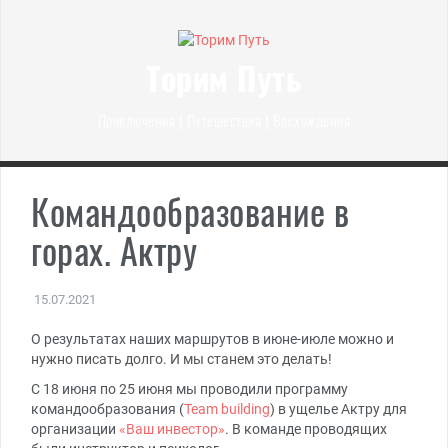
Перейти
к
содержимому
Торим Путь
Приключения | Путешествия | Восхождения
Командообразование в
горах. Актру
15.07.2021
О результатах наших маршрутов в июне-июле можно и
нужно писать долго. И мы станем это делать!
С 18 июня по 25 июня мы проводили программу
командообразования (
Team building
) в ущелье Актру для
организации
«Ваш инвестор»
. В команде проводящих