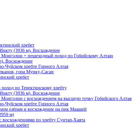
ектинский хребет
Иикту (3936 м). Восхождение
о Монголии + пешеходный поход по Гобийскому Алтаю
л). Восхождение
ро-Чуйском хребте Горного Алтая
лканов, гора Мунку-Сасан
тинский хребет
 поход по Теректинскому хребту
Иикту (3936 м). Восхождение
 Монголии с восхождением на высшую точку Гобийского Алтая
ро-Чуйском хребте Горного Алтая
ьним озёрам и восхождение на пик Маашей
2959 м)
с восхождениями по хребту Сунтар-Хаята
тинский хребет