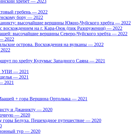
тинский хребет — 2023
товый гребень — 2022
унскому бору — 2022
жаникту: высочайшие вершины Южно-Чуйского хребта — 2022
 с восхождением на г. Кара-Оюк (пик Разоружения) — 2022
аашей: высочайшие вершины Северо-Чуйского хребта — 2022
 — 2022
льские острова. Восхождения на вулканы — 2022
 2022
шрут по хребту Кулумыс Западного Саяна — 2021
и УПИ — 2021
ущелья — 2021
— 2021
 Маашей + гора Вершина Ортолыка — 2021
исту и Джаникту — 2020
сточную — 2020
а у горы Белуха. Пешеходное путешествие — 2020
0
ионный тур — 2020