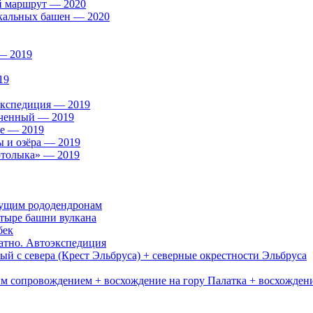
й маршрут — 2020
скальных башен — 2020
— 2019
19
экспедиция — 2019
оченный — 2019
ие — 2019
ы и озёра — 2019
ртолыка» — 2019
тущим рододендронам
етыре башни вулкана
бек
ратно. Автоэкспедиция
й с севера (Крест Эльбруса) + северные окрестности Эльбруса
ым сопровождением + восхождение на гору Палатка + восхожден