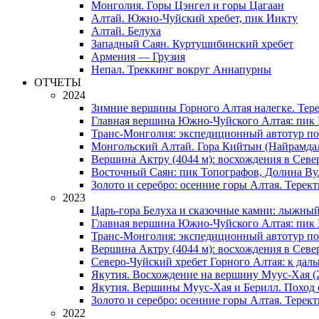
Монголия. Горы Цэнгел и горы Цагаан
Алтай. Южно-Чуйский хребет, пик Иикту
Алтай. Белуха
Западный Саян. Куртушибинский хребет
Армения — Грузия
Непал. Треккинг вокруг Аннапурны
ОТЧЕТЫ
2024
Зимние вершины Горного Алтая налегке. Тер
Главная вершина Южно-Чуйского Алтая: пик 
Транс-Монголия: экспедиционный автотур п
Монгольский Алтай. Гора Кийтын (Найрамда
Вершина Актру (4044 м): восхождения в Севе
Восточный Саян: пик Топографов, Долина Ву
Золото и серебро: осенние горы Алтая. Терек
2023
Царь-гора Белуха и сказочные камни: лыжный
Главная вершина Южно-Чуйского Алтая: пик 
Транс-Монголия: экспедиционный автотур по
Вершина Актру (4044 м): восхождения в Севе
Северо-Чуйский хребет Горного Алтая: к дал
Якутия. Восхождение на вершину Муус-Хая (
Якутия. Вершины Муус-Хая и Берилл. Поход 
Золото и серебро: осенние горы Алтая. Терек
2022