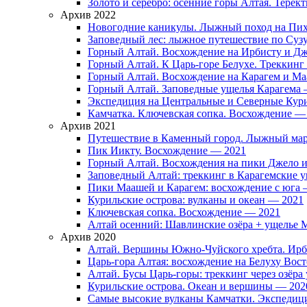
Золото и серебро: осенние горы Алтая. Терек
Архив 2022
Новогодние каникулы. Лыжный поход на Пих
Заповедный лес: лыжное путешествие по Суз
Горный Алтай. Восхождение на Ирбисту и Д
Горный Алтай. К Царь-горе Белухе. Треккинг
Горный Алтай. Восхождение на Карагем и М
Горный Алтай. Заповедные ущелья Карагема
Экспедиция на Центральные и Северные Кури
Камчатка. Ключевская сопка. Восхождение —
Архив 2021
Путешествие в Каменный город. Лыжный мар
Пик Иикту. Восхождение — 2021
Горный Алтай. Восхождения на пики Джело 
Заповедный Алтай: треккинг в Карагемские 
Пики Маашей и Карагем: восхождение с юга 
Курильские острова: вулканы и океан — 2021
Ключевская сопка. Восхождение — 2021
Алтай осенний: Шавлинские озёра + ущелье
Архив 2020
Алтай. Вершины Южно-Чуйского хребта. Ирб
Царь-гора Алтая: восхождение на Белуху Во
Алтай. Бусы Царь-горы: треккинг через озёр
Курильские острова. Океан и вершины — 202
Самые высокие вулканы Камчатки. Экспедиц