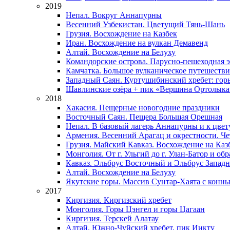
2019
Непал. Вокруг Аннапурны
Весенний Узбекистан. Цветущий Тянь-Шань
Грузия. Восхождение на Казбек
Иран. Восхождение на вулкан Демавенд
Алтай. Восхождение на Белуху
Командорские острова. Парусно-пешеходная 
Камчатка. Большое вулканическое путешестви
Западный Саян. Куртушибинский хребет: горы
Шавлинские озёра + пик «Вершина Ортолыка
2018
Хакасия. Пещерные новогодние праздники
Восточный Саян. Пещера Большая Орешная
Непал. В базовый лагерь Аннапурны и к цве
Армения. Весенний Арагац и окрестности. Ч
Грузия. Майский Кавказ. Восхождение на Каз
Монголия. От г. Ульгий до г. Улан-Батор и об
Кавказ. Эльбрус Восточный и Эльбрус Западны
Алтай. Восхождение на Белуху
Якутские горы. Массив Сунтар-Хаята с конн
2017
Киргизия. Киргизский хребет
Монголия. Горы Цэнгел и горы Цагаан
Киргизия. Терскей Алатау
Алтай. Южно-Чуйский хребет, пик Иикту