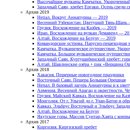
Высочайшие вулканы Камчатки. Укороченны
Западный Саян, хребет Ергаки. Осень среди 
Архив 2019
Непал. Вокруг Аннапурны — 2019
Весенний Узбекистан. Цветущий Тянь-Шань 
Грузия. Восхождение на Казбек — 2019
Иран. Восхождение на вулкан Демавенд — 20
Алтай. Восхождение на Белуху — 2019
Командорские острова. Парусно-пешеходная 
Камчатка. Вулканическое путешествие. Укор
Камчатка. Большое вулканическое путешеств
Западный Саян. Куртушибинский хребет: гор
Алтай. Шавлинские озёра + пик «Вершина О
Архив 2018
Хакасия. Пещерные новогодние праздники
Восточный Саян. Пещера Большая Орешная
Непал. В базовый лагерь Аннапурны и к цве
Армения. Весенний Арагац и окрестности. Ч
Грузия. Майский Кавказ. Восхождение на Каз
Монголия. От г. Ульгий до г. Улан-Батор и об
Кавказ. Эльбрус Восточный и Эльбрус Западны
Алтай. Восхождение на Белуху
Якутские горы. Массив Сунтар-Хаята с конн
Архив 2017
Киргизия. Киргизский хребет