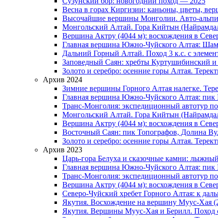
Сузунский бор: новогодний поход — 2025
Весна в горах Киргизии: каньоны, цветы, в
Высочайшие вершины Монголии. Авто-альпини
Монгольский Алтай. Гора Кийтын (Найрамда
Вершина Актру (4044 м): восхождения в Севе
Главная вершина Южно-Чуйского Алтая: Шама
Дальний Горный Алтай. Поход 3 к.с. с элемен
Заповедный Саян: хребты Куртушибинский и
Золото и серебро: осенние горы Алтая. Терек
Архив 2024
Зимние вершины Горного Алтая налегке. Тер
Главная вершина Южно-Чуйского Алтая: пик 
Транс-Монголия: экспедиционный автотур п
Монгольский Алтай. Гора Кийтын (Найрамда
Вершина Актру (4044 м): восхождения в Севе
Восточный Саян: пик Топографов, Долина Ву
Золото и серебро: осенние горы Алтая. Терек
Архив 2023
Царь-гора Белуха и сказочные камни: лыжный
Главная вершина Южно-Чуйского Алтая: пик 
Транс-Монголия: экспедиционный автотур по
Вершина Актру (4044 м): восхождения в Севе
Северо-Чуйский хребет Горного Алтая: к дал
Якутия. Восхождение на вершину Муус-Хая (
Якутия. Вершины Муус-Хая и Берилл. Поход 