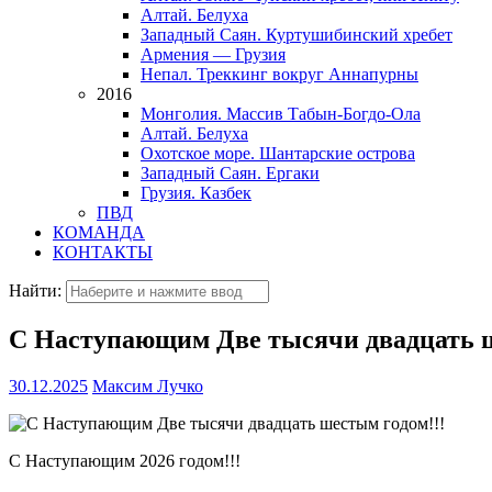
Алтай. Белуха
Западный Саян. Куртушибинский хребет
Армения — Грузия
Непал. Треккинг вокруг Аннапурны
2016
Монголия. Массив Табын-Богдо-Ола
Алтай. Белуха
Охотское море. Шантарские острова
Западный Саян. Ергаки
Грузия. Казбек
ПВД
КОМАНДА
КОНТАКТЫ
Найти:
С Наступающим Две тысячи двадцать ш
30.12.2025
Максим Лучко
С Наступающим 2026 годом!!!