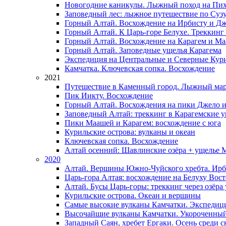
Новогодние каникулы. Лыжный поход на Пих
Заповедный лес: лыжное путешествие по Суз
Горный Алтай. Восхождение на Ирбисту и Д
Горный Алтай. К Царь-горе Белухе. Треккинг
Горный Алтай. Восхождение на Карагем и М
Горный Алтай. Заповедные ущелья Карагема
Экспедиция на Центральные и Северные Кури
Камчатка. Ключевская сопка. Восхождение
2021
Путешествие в Каменный город. Лыжный мар
Пик Иикту. Восхождение
Горный Алтай. Восхождения на пики Джело 
Заповедный Алтай: треккинг в Карагемские 
Пики Маашей и Карагем: восхождение с юга
Курильские острова: вулканы и океан
Ключевская сопка. Восхождение
Алтай осенний: Шавлинские озёра + ущелье 
2020
Алтай. Вершины Южно-Чуйского хребта. Ирб
Царь-гора Алтая: восхождение на Белуху Вос
Алтай. Бусы Царь-горы: треккинг через озёра
Курильские острова. Океан и вершины
Самые высокие вулканы Камчатки. Экспедиц
Высочайшие вулканы Камчатки. Укороченны
Западный Саян, хребет Ергаки. Осень среди 