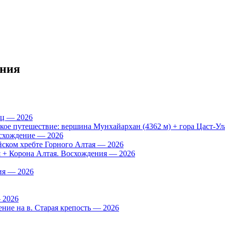
ения
ац — 2026
е путешествие: вершина Мунхайархан (4362 м) + гора Цаст-Ула
осхождение — 2026
йском хребте Горного Алтая — 2026
я + Корона Алтая. Восхождения — 2026
ия — 2026
 2026
ние на в. Старая крепость — 2026