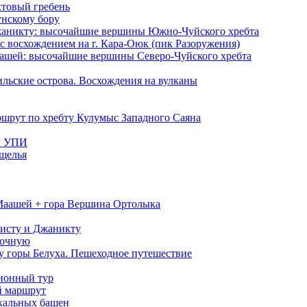
товый гребень
унскому бору
жаникту: высочайшие вершины Южно-Чуйского хребта
 с восхождением на г. Кара-Оюк (пик Разоружения)
аашей: высочайшие вершины Северо-Чуйского хребта
льские острова. Восхождения на вулканы
шрут по хребту Кулумыс Западного Саяна
и УПИ
ущелья
Маашей + гора Вершина Ортолыка
исту и Джаникту
точную
 у горы Белуха. Пешеходное путешествие
ионный тур
й маршрут
скальных башен