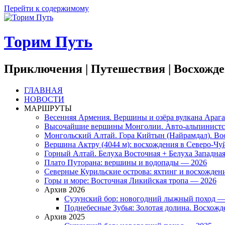
Перейти к содержимому
Торим Путь
Приключения | Путешествия | Восхожд
ГЛАВНАЯ
НОВОСТИ
МАРШРУТЫ
Весенняя Армения. Вершины и озёра вулкана Араг
Высочайшие вершины Монголии. Авто-альпинистско
Монгольский Алтай. Гора Кийтын (Найрамдал). В
Вершина Актру (4044 м): восхождения в Северо-Чу
Горный Алтай. Белуха Восточная + Белуха Западна
Плато Путорана: вершины и водопады — 2026
Северные Курильские острова: яхтинг и восхожден
Горы и море: Восточная Ликийская тропа — 2026
Архив 2026
Сузунский бор: новогодний лыжный поход —
Поднебесные Зубья: Золотая долина. Восхожде
Архив 2025