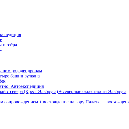
экспедиция
е
 и озёра
»
тущим рододендронам
етыре башни вулкана
бек
ратно. Автоэкспедиция
й с севера (Крест Эльбруса) + северные окрестности Эльбруса
ым сопровождением + восхождение на гору Палатка + восхожден