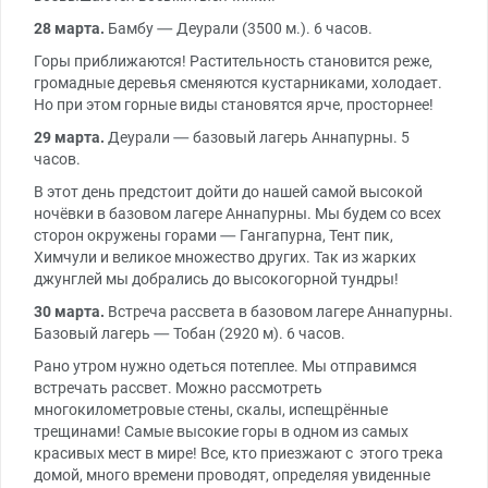
28 марта.
Бамбу — Деурали (3500 м.). 6 часов.
Горы приближаются! Растительность становится реже,
громадные деревья сменяются кустарниками, холодает.
Но при этом горные виды становятся ярче, просторнее!
29 марта.
Деурали — базовый лагерь Аннапурны. 5
часов.
В этот день предстоит дойти до нашей самой высокой
ночёвки в базовом лагере Аннапурны. Мы будем со всех
сторон окружены горами — Гангапурна, Тент пик,
Химчули и великое множество других. Так из жарких
джунглей мы добрались до высокогорной тундры!
30 марта.
Встреча рассвета в базовом лагере Аннапурны.
Базовый лагерь — Тобан (2920 м). 6 часов.
Рано утром нужно одеться потеплее. Мы отправимся
встречать рассвет. Можно рассмотреть
многокилометровые стены, скалы, испещрённые
трещинами! Самые высокие горы в одном из самых
красивых мест в мире! Все, кто приезжают с этого трека
домой, много времени проводят, определяя увиденные