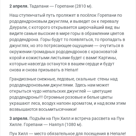
2 апреля.
Тадапани — Горепани (2810 м).
Наш ступенчатый путь проляжет в посёлок Горепани по
рододендроновым джунглям, и выведет он к перевалу
Деурали, с которого открывается широчайший вид: вы
видите самые высокие в мире горы в обрамлении цветов
рододендрона. Горы будут то появляться, то пропадать в
джунглях, но это потрясающее ощущение — очутиться в
окружении громадных рододендронов с красноватой
корой и кожистыми листьями будет с вами! Картины,
которые навсегда останутся в вашем сердце и будут
снова и снова призывать в Непал!
Грандиозные снежные, ледовые, скальные стены над
рододендроновыми джунглями. Здесь нам может
открыться чудо непальских джунглей — цветущие
рододендроны!!! Огромные розовые и белые цветы
украшают леса, воздух напоен ароматом, и над всем этим
возвышаются восьмитысячники!
3 апреля.
Подъём на Пун Хилл и встреча рассвета на Пун
Хилле. Горепани — Наяпул (1080 м).
Пун Хилл — место обязательное для посещения в Непале!