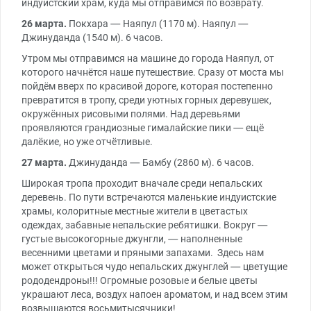
индуистский храм, куда мы отправимся по возврату.
26 марта.
Покхара — Наяпул (1170 м). Наяпул —
Джинуданда (1540 м). 6 часов.
Утром мы отправимся на машине до города Наяпул, от
которого начнётся наше путешествие. Сразу от моста мы
пойдём вверх по красивой дороге, которая постепенно
превратится в тропу, среди уютных горных деревушек,
окружённых рисовыми полями. Над деревьями
проявляются грандиозные гималайские пики — ещё
далёкие, но уже отчётливые.
27 марта.
Джинуданда — Бамбу (2860 м). 6 часов.
Широкая тропа проходит вначале среди непальских
деревень. По пути встречаются маленькие индуистские
храмы, колоритные местные жители в цветастых
одеждах, забавные непальские ребятишки. Вокруг —
густые высокогорные джунгли, — наполненные
весенними цветами и пряными запахами. Здесь нам
может открыться чудо непальских джунглей — цветущие
рододендроны!!! Огромные розовые и белые цветы
украшают леса, воздух напоен ароматом, и над всем этим
возвышаются восьмитысячники!