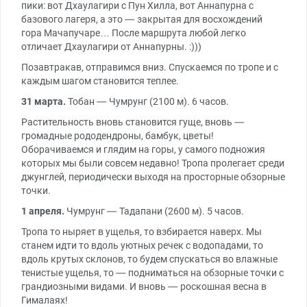
пики: вот Дхаулагири с Пун Хилла, вот Аннапурна с
базового лагеря, а это — закрытая для восхождений
гора Мачапучаре… После маршрута любой легко
отличает Дхаулагири от Аннапурны. :)))
Позавтракав, отправимся вниз. Спускаемся по тропе и с
каждым шагом становится теплее.
31 марта.
Тобан — Чумрунг (2100 м). 6 часов.
Растительность вновь становится гуще, вновь —
громадные рододендроны, бамбук, цветы!
Оборачиваемся и глядим на горы, у самого подножия
которых мы были совсем недавно! Тропа пролегает среди
джунглей, периодически выходя на просторные обзорные
точки.
1 апреля.
Чумрунг — Тадапани (2600 м). 5 часов.
Тропа то ныряет в ущелья, то взбирается наверх. Мы
станем идти то вдоль уютных речек с водопадами, то
вдоль крутых склонов, то будем спускаться во влажные
тенистые ущелья, то — подниматься на обзорные точки с
грандиозными видами. И вновь — роскошная весна в
Гималаях!