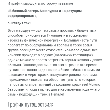
И график маршрута, которому название
«В базовый лагерь Аннапурны и к цветущим
рододендронам»
,
выглядит так!
Этот маршрут — один из самых простых и бюджетных
способов прикоснуться Гималаев и в то же время
избежать физической перегрузки! Большая часть пути
пролегает по оборудованным тропам, в то же время
группа посещает места относительно малолюдные, все
ночёвки проходят в лоджах (маленьких гостиницах),
однако можно запросто встретить горных козлов и диких
обезьян. Главное достоинство этого трека в это время:
путник постоянно видит широчайшие пейзажи с самыми
высокими в мире горами, цветущими рододендронами,
периодически выходя на обзорные пункты, с которых
панорамы становятся ещё раздольнее, красивее! Можно
без сомнения сказать, что для этого времени года — это
самый подходящий трек в Непале!
График путешествия: