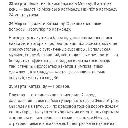
23 марта.
Вылет из Новосибирска в Москву. В этот же
день — вылет из Москвы в Катманду. Прилёт в Катманду
24 марта утром.
24 Марта.
Прилёт в Катманду. Организационные
вопросы. Прогулка по Катманду.
Нас ждут узкие улочки Катманду, сплошь заполненные
лавками, в которых продают альпинистское снаряжение
и замечательные аутентичные сувениры. Непальская
музыка, запах благовоний, нестандартные личности — от
бородатых африканцев с колдовскими наколками до
таинственных волосатых азиатов в импозантных
одеждах… Катманду — место, где сошлись тысячи
религий, культур и людей!
25 марта.
Катманду — Покхара.
Покхара — столица хиппи, уникальный город,
расположившийся на берегу широкого озера Фева. Утром
мы сядем на автобус и по красивой горной дороге доедем
до Покхары. По пути остановимся на обед. В Покхаре нам
откроются великолепные восьмитысячники Непала,
отражающиеся в водах озера. В центре озера находится