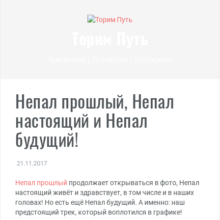
Перейти
к
содержимому
Торим Путь
Приключения | Путешествия | Восхождения
Непал прошлый, Непал
настоящий и Непал
будущий!
21.11.2017
Непал прошлый
продолжает открываться в фото, Непал
настоящий живёт и здравствует, в том числе и в наших
головах! Но есть ещё Непал будущий. А именно: наш
предстоящий трек, который воплотился в графике!