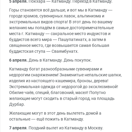
5 апреля.
Покхара — Катманду. Переезд в Катманду.
Горы становятся всё дальше, и вот мы в Катманду —
городе храмов, сувенирных лавок, альпинизма и
экстремальных видов спорта! В этот день по вашему
желанию мы попадём в самые достопримечательные
места г. Катманду — сакральное место индуистов и
буддистов всего мира — Пашупатинатх, а затем в
священное место, где возвышается самая большая
буддистская ступа — Сваямбунатх.
6 апреля.
День в Катманду. День покупок.
Катманду богат разнообразными сувенирами и
недорогим снаряжением! Знаменитые непальские шапки,
изделия из настоящего кашемира, бронзы, дерева!
Экстремальная одежда от недорогой до эксклюзивной!
Обилие чаёв, специй, благовоний, масел! Попутно
желающие могут сходить в старый город, на площадь
Дурбар.
Желающие могут в этот день вылететь домой а
остальные — ещё пожить в Катманду.
7 апреля
. Поздний вылет из Катманду в Москву.