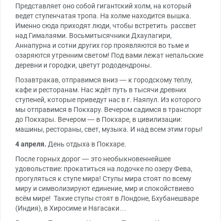
Представляет оно собой гигантский холм, на который
ведет ступенчатая тропа. На холме находится вышка.
Именно сюда приходят люди, чтобы встретить рассвет
над Гималаями. Восьмитысячники Дхаулагири,
Аннапурна и сотни других гор проявляются во тьме и
озаряются утренним светом! Под вами лежат непальские
деревни и городки, цветут рододендроны.
Позавтракав, отправимся вниз — к городскому теплу,
кафе и ресторанам. Нас ждёт путь в тысячи древних
ступеней, которые приведут нас в г. Наяпул. Из которого
мы отправимся в Покхару. Вечером садимся в транспорт
до Покхары. Вечером — в Покхаре, в цивилизации:
машины, рестораны, свет, музыка. И над всем этим горы!
4 апреля.
День отдыха в Покхаре.
После горных дорог — это необыкновеннейшее
удовольствие: прокатиться на лодочке по озеру Фева,
прогуляться к ступе мира! Ступы мира стоят по всему
миру и символизируют единение, мир и спокойствиево
всём мире! Такие ступы стоят в Лондоне, Бхубанешваре
(Индия), в Хиросиме и Нагасаки…