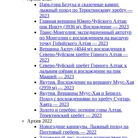
Царь-гора Белуха и сказочные камни:
лыжный поход по Теректинскому хребту —
2023
Главная вершина Южно-Чуйского Алтая:
пик Иикту (3936 м). Восхождение — 2023
Транс-Монголия: экспедиционный автотур
по Монголии с восхождением на высшую
точку Гобийского Алтая — 2023
Вершина Актру (4044 м): восхождения в
Северо-Чуйском хребте Горного Алтая —
2023
Северо-Чуйский хребет Горного Алтая: к
дальним озёрам и восхождение на пик
Маашей — 2023
Якутия. Восхождение на вершину Муус-Хая
(2959 м) — 2023
Якутия. Вершины Муус-Хая и Берилл.
Поход с восхождениями по хребту Сунтар-
Хаята — 2023
Золото и серебро: осенние горы Алтая.
Теректинский хребет — 2023
Архив 2022
Новогодние каникулы. Лыжный поход на
Пихтовый гребень — 2022
Заповедный лес: лыжное путешествие по