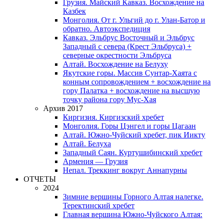
Грузия. Майский Кавказ. Восхождение на
Казбек
Монголия. От г. Ульгий до г. Улан-Батор и
обратно. Автоэкспедиция
Кавказ. Эльбрус Восточный и Эльбрус
Западный с севера (Крест Эльбруса) +
северные окрестности Эльбруса
Алтай. Восхождение на Белуху
Якутские горы. Массив Сунтар-Хаята с
конным сопровождением + восхождение на
гору Палатка + восхождение на высшую
точку района гору Мус-Хая
Архив 2017
Киргизия. Киргизский хребет
Монголия. Горы Цэнгел и горы Цагаан
Алтай. Южно-Чуйский хребет, пик Иикту
Алтай. Белуха
Западный Саян. Куртушибинский хребет
Армения — Грузия
Непал. Треккинг вокруг Аннапурны
ОТЧЕТЫ
2024
Зимние вершины Горного Алтая налегке.
Теректинский хребет
Главная вершина Южно-Чуйского Алтая: