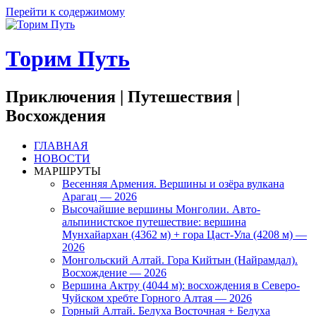
Перейти к содержимому
Торим Путь
Приключения | Путешествия |
Восхождения
ГЛАВНАЯ
НОВОСТИ
МАРШРУТЫ
Весенняя Армения. Вершины и озёра вулкана
Арагац — 2026
Высочайшие вершины Монголии. Авто-
альпинистское путешествие: вершина
Мунхайархан (4362 м) + гора Цаст-Ула (4208 м) —
2026
Монгольский Алтай. Гора Кийтын (Найрамдал).
Восхождение — 2026
Вершина Актру (4044 м): восхождения в Северо-
Чуйском хребте Горного Алтая — 2026
Горный Алтай. Белуха Восточная + Белуха