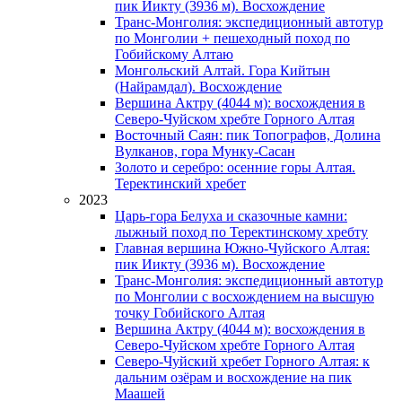
пик Иикту (3936 м). Восхождение
Транс-Монголия: экспедиционный автотур
по Монголии + пешеходный поход по
Гобийскому Алтаю
Монгольский Алтай. Гора Кийтын
(Найрамдал). Восхождение
Вершина Актру (4044 м): восхождения в
Северо-Чуйском хребте Горного Алтая
Восточный Саян: пик Топографов, Долина
Вулканов, гора Мунку-Сасан
Золото и серебро: осенние горы Алтая.
Теректинский хребет
2023
Царь-гора Белуха и сказочные камни:
лыжный поход по Теректинскому хребту
Главная вершина Южно-Чуйского Алтая:
пик Иикту (3936 м). Восхождение
Транс-Монголия: экспедиционный автотур
по Монголии с восхождением на высшую
точку Гобийского Алтая
Вершина Актру (4044 м): восхождения в
Северо-Чуйском хребте Горного Алтая
Северо-Чуйский хребет Горного Алтая: к
дальним озёрам и восхождение на пик
Маашей