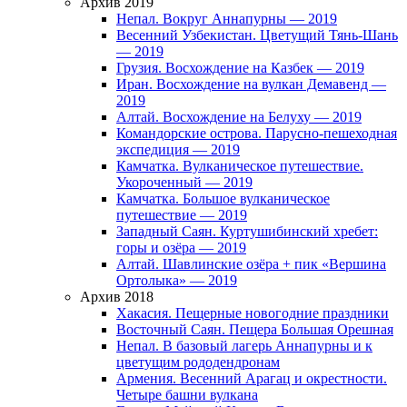
Архив 2019
Непал. Вокруг Аннапурны — 2019
Весенний Узбекистан. Цветущий Тянь-Шань
— 2019
Грузия. Восхождение на Казбек — 2019
Иран. Восхождение на вулкан Демавенд —
2019
Алтай. Восхождение на Белуху — 2019
Командорские острова. Парусно-пешеходная
экспедиция — 2019
Камчатка. Вулканическое путешествие.
Укороченный — 2019
Камчатка. Большое вулканическое
путешествие — 2019
Западный Саян. Куртушибинский хребет:
горы и озёра — 2019
Алтай. Шавлинские озёра + пик «Вершина
Ортолыка» — 2019
Архив 2018
Хакасия. Пещерные новогодние праздники
Восточный Саян. Пещера Большая Орешная
Непал. В базовый лагерь Аннапурны и к
цветущим рододендронам
Армения. Весенний Арагац и окрестности.
Четыре башни вулкана