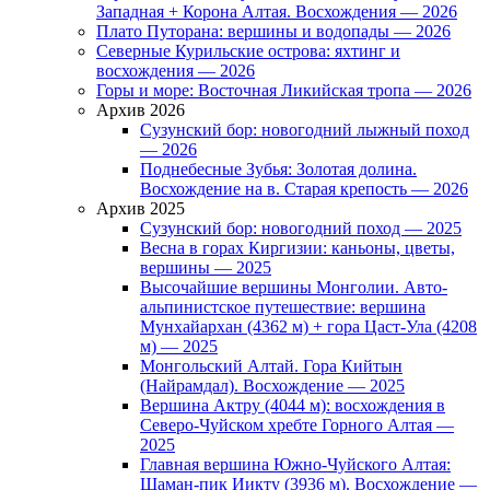
Западная + Корона Алтая. Восхождения — 2026
Плато Путорана: вершины и водопады — 2026
Северные Курильские острова: яхтинг и
восхождения — 2026
Горы и море: Восточная Ликийская тропа — 2026
Архив 2026
Сузунский бор: новогодний лыжный поход
— 2026
Поднебесные Зубья: Золотая долина.
Восхождение на в. Старая крепость — 2026
Архив 2025
Сузунский бор: новогодний поход — 2025
Весна в горах Киргизии: каньоны, цветы,
вершины — 2025
Высочайшие вершины Монголии. Авто-
альпинистское путешествие: вершина
Мунхайархан (4362 м) + гора Цаст-Ула (4208
м) — 2025
Монгольский Алтай. Гора Кийтын
(Найрамдал). Восхождение — 2025
Вершина Актру (4044 м): восхождения в
Северо-Чуйском хребте Горного Алтая —
2025
Главная вершина Южно-Чуйского Алтая:
Шаман-пик Иикту (3936 м). Восхождение —