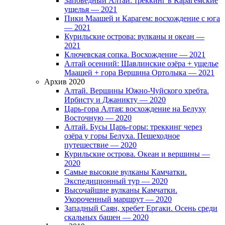
Заповедный Алтай: треккинг в Карагемские
ущелья — 2021
Пики Маашей и Карагем: восхождение с юга
— 2021
Курильские острова: вулканы и океан —
2021
Ключевская сопка. Восхождение — 2021
Алтай осенний: Шавлинские озёра + ущелье
Маашей + гора Вершина Ортолыка — 2021
Архив 2020
Алтай. Вершины Южно-Чуйского хребта.
Ирбисту и Джаникту — 2020
Царь-гора Алтая: восхождение на Белуху
Восточную — 2020
Алтай. Бусы Царь-горы: треккинг через
озёра у горы Белуха. Пешеходное
путешествие — 2020
Курильские острова. Океан и вершины —
2020
Самые высокие вулканы Камчатки.
Экспедиционный тур — 2020
Высочайшие вулканы Камчатки.
Укороченный маршрут — 2020
Западный Саян, хребет Ергаки. Осень среди
скальных башен — 2020