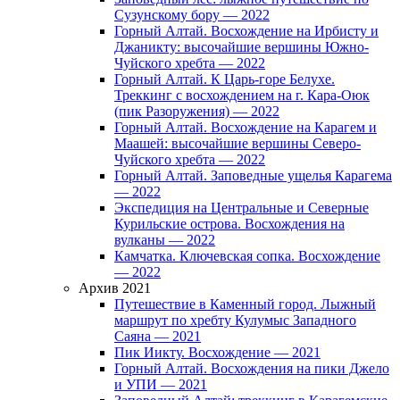
Сузунскому бору — 2022
Горный Алтай. Восхождение на Ирбисту и
Джаникту: высочайшие вершины Южно-
Чуйского хребта — 2022
Горный Алтай. К Царь-горе Белухе.
Треккинг с восхождением на г. Кара-Оюк
(пик Разоружения) — 2022
Горный Алтай. Восхождение на Карагем и
Маашей: высочайшие вершины Северо-
Чуйского хребта — 2022
Горный Алтай. Заповедные ущелья Карагема
— 2022
Экспедиция на Центральные и Северные
Курильские острова. Восхождения на
вулканы — 2022
Камчатка. Ключевская сопка. Восхождение
— 2022
Архив 2021
Путешествие в Каменный город. Лыжный
маршрут по хребту Кулумыс Западного
Саяна — 2021
Пик Иикту. Восхождение — 2021
Горный Алтай. Восхождения на пики Джело
и УПИ — 2021