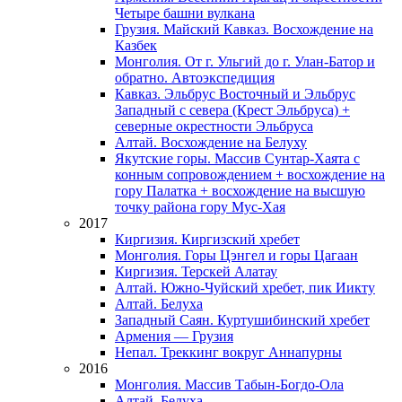
Четыре башни вулкана
Грузия. Майский Кавказ. Восхождение на
Казбек
Монголия. От г. Ульгий до г. Улан-Батор и
обратно. Автоэкспедиция
Кавказ. Эльбрус Восточный и Эльбрус
Западный с севера (Крест Эльбруса) +
северные окрестности Эльбруса
Алтай. Восхождение на Белуху
Якутские горы. Массив Сунтар-Хаята с
конным сопровождением + восхождение на
гору Палатка + восхождение на высшую
точку района гору Мус-Хая
2017
Киргизия. Киргизский хребет
Монголия. Горы Цэнгел и горы Цагаан
Киргизия. Терскей Алатау
Алтай. Южно-Чуйский хребет, пик Иикту
Алтай. Белуха
Западный Саян. Куртушибинский хребет
Армения — Грузия
Непал. Треккинг вокруг Аннапурны
2016
Монголия. Массив Табын-Богдо-Ола
Алтай. Белуха