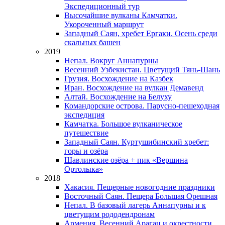
Экспедиционный тур
Высочайшие вулканы Камчатки.
Укороченный маршрут
Западный Саян, хребет Ергаки. Осень среди
скальных башен
2019
Непал. Вокруг Аннапурны
Весенний Узбекистан. Цветущий Тянь-Шань
Грузия. Восхождение на Казбек
Иран. Восхождение на вулкан Демавенд
Алтай. Восхождение на Белуху
Командорские острова. Парусно-пешеходная
экспедиция
Камчатка. Большое вулканическое
путешествие
Западный Саян. Куртушибинский хребет:
горы и озёра
Шавлинские озёра + пик «Вершина
Ортолыка»
2018
Хакасия. Пещерные новогодние праздники
Восточный Саян. Пещера Большая Орешная
Непал. В базовый лагерь Аннапурны и к
цветущим рододендронам
Армения. Весенний Арагац и окрестности.