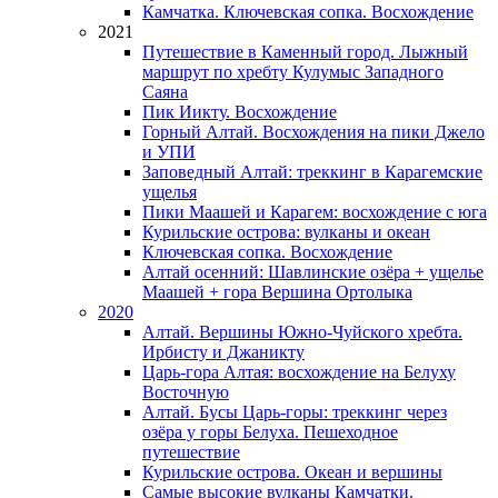
Камчатка. Ключевская сопка. Восхождение
2021
Путешествие в Каменный город. Лыжный
маршрут по хребту Кулумыс Западного
Саяна
Пик Иикту. Восхождение
Горный Алтай. Восхождения на пики Джело
и УПИ
Заповедный Алтай: треккинг в Карагемские
ущелья
Пики Маашей и Карагем: восхождение с юга
Курильские острова: вулканы и океан
Ключевская сопка. Восхождение
Алтай осенний: Шавлинские озёра + ущелье
Маашей + гора Вершина Ортолыка
2020
Алтай. Вершины Южно-Чуйского хребта.
Ирбисту и Джаникту
Царь-гора Алтая: восхождение на Белуху
Восточную
Алтай. Бусы Царь-горы: треккинг через
озёра у горы Белуха. Пешеходное
путешествие
Курильские острова. Океан и вершины
Самые высокие вулканы Камчатки.