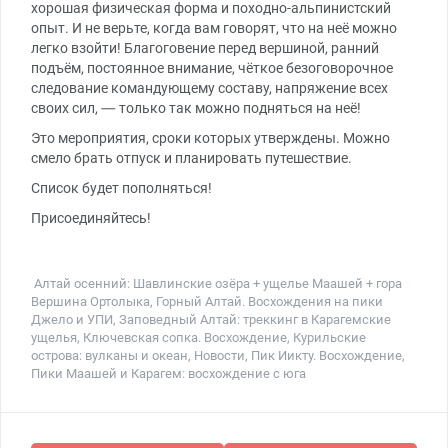
хорошая физическая форма и походно-альпинистский
опыт. И не верьте, когда вам говорят, что на неё можно
легко взойти! Благоговение перед вершиной, ранний
подъём, постоянное внимание, чёткое безоговорочное
следование командующему составу, напряжение всех
своих сил, — только так можно подняться на неё!
Это мероприятия, сроки которых утверждены. Можно
смело брать отпуск и планировать путешествие.
Список будет пополняться!
Присоединяйтесь!
Алтай осенний: Шавлинские озёра + ущелье Маашей + гора
Вершина Ортолыка
,
Горный Алтай. Восхождения на пики
Джело и УПИ
,
Заповедный Алтай: треккинг в Карагемские
ущелья
,
Ключевская сопка. Восхождение
,
Курильские
острова: вулканы и океан
,
Новости
,
Пик Иикту. Восхождение
,
Пики Маашей и Карагем: восхождение с юга