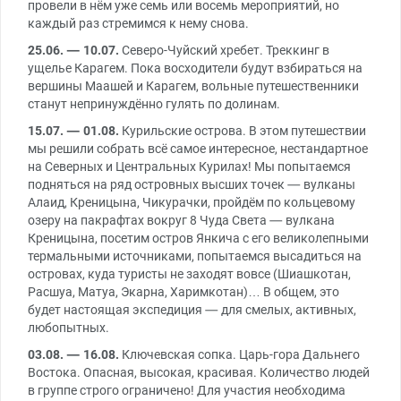
провели в нём уже семь или восемь мероприятий, но
каждый раз стремимся к нему снова.
25.06. — 10.07.
Северо-Чуйский хребет. Треккинг в
ущелье Карагем. Пока восходители будут взбираться на
вершины Маашей и Карагем, вольные путешественники
станут непринуждённо гулять по долинам.
15.07. — 01.08.
Курильские острова. В этом путешествии
мы решили собрать всё самое интересное, нестандартное
на Северных и Центральных Курилах! Мы попытаемся
подняться на ряд островных высших точек — вулканы
Алаид, Креницына, Чикурачки, пройдём по кольцевому
озеру на пакрафтах вокруг 8 Чуда Света — вулкана
Креницына, посетим остров Янкича с его великолепными
термальными источниками, попытаемся высадиться на
островах, куда туристы не заходят вовсе (Шиашкотан,
Расшуа, Матуа, Экарна, Харимкотан)… В общем, это
будет настоящая экспедиция — для смелых, активных,
любопытных.
03.08. — 16.08.
Ключевская сопка. Царь-гора Дальнего
Востока. Опасная, высокая, красивая. Количество людей
в группе строго ограничено! Для участия необходима