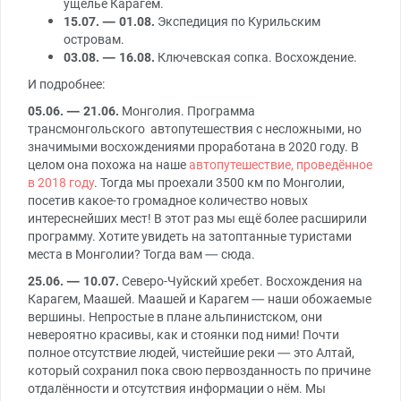
ущелье Карагем.
15.07. — 01.08.
Экспедиция по Курильским
островам.
03.08. — 16.08.
Ключевская сопка. Восхождение.
И подробнее:
05.06. — 21.06.
Монголия. Программа
трансмонгольского автопутешествия с несложными, но
значимыми восхождениями проработана в 2020 году. В
целом она похожа на наше
автопутешествие, проведённое
в 2018 году
. Тогда мы проехали 3500 км по Монголии,
посетив какое-то громадное количество новых
интереснейших мест! В этот раз мы ещё более расширили
программу. Хотите увидеть на затоптанные туристами
места в Монголии? Тогда вам — сюда.
25.06. — 10.07.
Северо-Чуйский хребет. Восхождения на
Карагем, Маашей. Маашей и Карагем — наши обожаемые
вершины. Непростые в плане альпинистском, они
невероятно красивы, как и стоянки под ними! Почти
полное отсутствие людей, чистейшие реки — это Алтай,
который сохранил пока свою первозданность по причине
отдалённости и отсутствия информации о нём. Мы