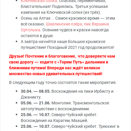
Ключевская сопка
. Опасная, переменчивая,
блистательная! Поднялись. Третья успешная
кампания на Ключевской сопке (из трёх).
Осень на Алтае… Самое красивое время — этим
всё сказано.
Шавлинские озёра, пик Вершина
Ортолыка
. Осенние чудеса и краски навсегда
остаются в душе.
А завтра начнётся наше большое крымское
путешествие! Походный 2021 год продолжается!
Друзья! Почтение и благоговение, что доверяете нам
свою дорогу — ходите с «Торим Путь» дальними и
ближними путями! Впереди нас ждёт великое
множество новых удивительных путешествий!
В следующем году точно состоятся такие мероприятия:
30.04. — 08.05.
Восхождения на пики Ирбисту и
Джаникту.
05.06. — 21.06.
Монголия. Трансмонгольское
автопутешествие с восхождениями.
25.06. — 10.07.
Северо-Чуйский хребет.
Восхождения на Карагем, Маашей.
25.06. — 10.07.
Северо-Чуйский хребет. Треккинг в