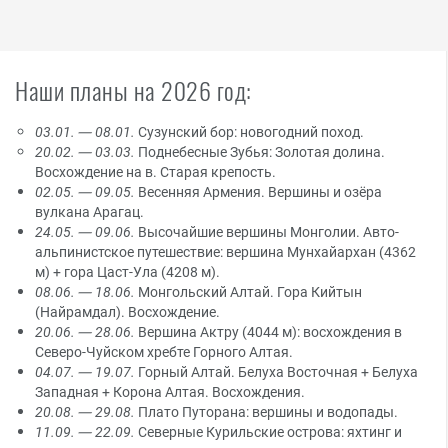
Наши планы на 2026 год:
03.01. — 08.01.
Сузунский бор: новогодний поход.
20.02. — 03.03.
Поднебесные Зубья: Золотая долина.
Восхождение на в. Старая крепость.
02.05. — 09.05.
Весенняя Армения. Вершины и озёра
вулкана Арагац.
24.05. — 09.06.
Высочайшие вершины Монголии. Авто-
альпинистское путешествие: вершина Мунхайархан (4362
м) + гора Цаст-Ула (4208 м).
08.06. — 18.06.
Монгольский Алтай. Гора Кийтын
(Найрамдал). Восхождение.
20.06. — 28.06.
Вершина Актру (4044 м): восхождения в
Северо-Чуйском хребте Горного Алтая.
04.07. — 19.07.
Горный Алтай. Белуха Восточная + Белуха
Западная + Корона Алтая. Восхождения.
20.08. — 29.08.
Плато Путорана: вершины и водопады.
11.09. — 22.09.
Северные Курильские острова: яхтинг и