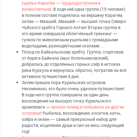
ущелье Карагем — труднодоступном и
великолепном
. В ходе неё одна группа (15 человек)
в полном составе поднялась на вершину Карагем,
затем — Маашей. Маашей — высшая точка Северо-
Чуйского хребта Горного Алтая! Вторая группа в
это время совершала облегчённый треккинг —
гуляла по живописным ущельям с громадными
водопадами, разноцветными скалами…
Поход по Байкальскому хребту. Группа, стартовав
от берега Байкала (мыс Котельниковский),
добралась до отдалённых горных озёр в истоках
реки Куркула и вернулась обратно, потратив на всё
активное путешествие 4 дня.
Затем пришла пора Курильских островов.
Несомненно, это было очень удачное путешествие!
В ходе него группа совершила за один день
восхождение на высшую точку Курильского
архипелага —
вулкан Алаид и побывала на других
островах
! Рыбалка, восхождения, косатки, киты,
озёра и океан — самый прекрасный набор для
радости, исцеления души и сил на весь следующий
год!