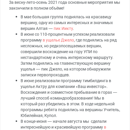
За весну-лето-осень 2021 года основные мероприятия мы
закончили в полном объёме!
В мае большая группа поднялась на красавицу
вершину, одну из самых интересных и значимых
вершин Алтая —
пик Иикту
.
В июне со 110-процентным успехом реализовали
программу
в ущелье Джело
, где поднялись на ряд
несложных, но редкопосещаемых вершин,
совершили восхождение на гору УПИ по
нестандартному и очень интересному маршруту.
Затем поднялись на главенствующую вершину
ущелья — пик Джело, на котором обнаружили
записки первопроходцев.
В июне реализовали программу тимбилдинга в
ущелье Актру для компании «Ваш инвестор».
Восхождения и совместное пребывание в горах —
лучший способ командообразования! Мы в
который раз убедились в этом. В ходе недельной
программы ребята поднялись на вершины Учитель,
Юбилейная, Купол.
В конце-июня — начале августа мы сделали
интереснейшую и красивейшую программу
в