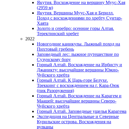
Якутия. Восхождение на вершину Муус-Хая
(2959 м)
Якутия. Вершины Муус-Хая и Берилл.
Поход с восхождениями по хребту Сунтар-
Хаята
Золото и серебро: осенние горы Алтая.
Теректинский хребет
2022
Новогодние каникулы. Лыжный поход на
Пихтовый гребень
Заповедный лес: лыжное путешествие по
Сузунскому бору
Горный Алтай. Восхождение на Ирбисту и
Джаникту: высочайшие вершины Южно-
Чуйского хребта
Горный Алтай. К Царь-горе Белухе.
Треккинг с восхождением на г. Кара-Оюк
(пик Разоружения)
Горный Алтай. Восхождение на Карагем и
Маашей: высочайшие вершины Северо-
Чуйского хребта
Горный Алтай. Заповедные ущелья Карагема
Экспедиция на Центральные и Северные
Курильские острова. Восхождения на
вулканы