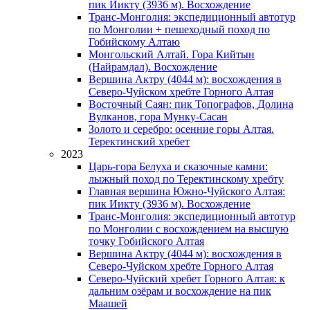
пик Иикту (3936 м). Восхождение
Транс-Монголия: экспедиционный автотур
по Монголии + пешеходный поход по
Гобийскому Алтаю
Монгольский Алтай. Гора Кийтын
(Найрамдал). Восхождение
Вершина Актру (4044 м): восхождения в
Северо-Чуйском хребте Горного Алтая
Восточный Саян: пик Топографов, Долина
Вулканов, гора Мунку-Сасан
Золото и серебро: осенние горы Алтая.
Теректинский хребет
2023
Царь-гора Белуха и сказочные камни:
лыжный поход по Теректинскому хребту
Главная вершина Южно-Чуйского Алтая:
пик Иикту (3936 м). Восхождение
Транс-Монголия: экспедиционный автотур
по Монголии с восхождением на высшую
точку Гобийского Алтая
Вершина Актру (4044 м): восхождения в
Северо-Чуйском хребте Горного Алтая
Северо-Чуйский хребет Горного Алтая: к
дальним озёрам и восхождение на пик
Маашей