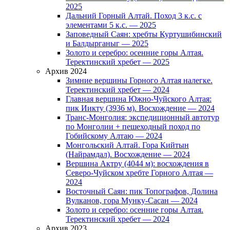
2025
Дальний Горный Алтай. Поход 3 к.с. с
элементами 5 к.с. — 2025
Заповедный Саян: хребты Куртушибинский
и Балдырганыг — 2025
Золото и серебро: осенние горы Алтая.
Теректинский хребет — 2025
Архив 2024
Зимние вершины Горного Алтая налегке.
Теректинский хребет — 2024
Главная вершина Южно-Чуйского Алтая:
пик Иикту (3936 м). Восхождение — 2024
Транс-Монголия: экспедиционный автотур
по Монголии + пешеходный поход по
Гобийскому Алтаю — 2024
Монгольский Алтай. Гора Кийтын
(Найрамдал). Восхождение — 2024
Вершина Актру (4044 м): восхождения в
Северо-Чуйском хребте Горного Алтая —
2024
Восточный Саян: пик Топографов, Долина
Вулканов, гора Мунку-Сасан — 2024
Золото и серебро: осенние горы Алтая.
Теректинский хребет — 2024
Архив 2023