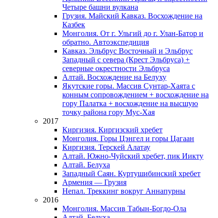
Четыре башни вулкана
Грузия. Майский Кавказ. Восхождение на
Казбек
Монголия. От г. Ульгий до г. Улан-Батор и
обратно. Автоэкспедиция
Кавказ. Эльбрус Восточный и Эльбрус
Западный с севера (Крест Эльбруса) +
северные окрестности Эльбруса
Алтай. Восхождение на Белуху
Якутские горы. Массив Сунтар-Хаята с
конным сопровождением + восхождение на
гору Палатка + восхождение на высшую
точку района гору Мус-Хая
2017
Киргизия. Киргизский хребет
Монголия. Горы Цэнгел и горы Цагаан
Киргизия. Терскей Алатау
Алтай. Южно-Чуйский хребет, пик Иикту
Алтай. Белуха
Западный Саян. Куртушибинский хребет
Армения — Грузия
Непал. Треккинг вокруг Аннапурны
2016
Монголия. Массив Табын-Богдо-Ола
Алтай. Белуха