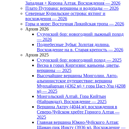
Западная + Корона Алтая. Восхождения — 2026
Плато Путорана: вершины и водопады — 2026
Северные Курильские острова: яхтинг и
восхождения — 2026
Горы и море: Восточная Ликийская тропа — 2026
Архив 2026
Сузунский бор: новогодний лыжный поход
— 2026
Поднебесные Зубья: Золотая долина.
Восхождение на в. Старая крепость — 2026
Архив 2025
Сузунский бор: новогодний поход — 2025
Весна в горах Киргизии: каньоны, цветы,
вершины — 2025
Высочайшие вершины Монголии. Авто-
альпинистское путешествие: вершина
Мунхайархан (4362 м) + гора Цаст-Ула (4208
м) — 2025
Монгольский Алтай. Гора Кийтын
(Найрамдал). Восхождение — 2025
Вершина Актру (4044 м): восхождения в
Северо-Чуйском хребте Горного Алтая —
2025
Главная вершина Южно-Чуйского Алтая:
Шаман-пик Иикту (3936 м). Восхождение —