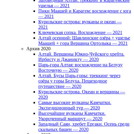
Заповедный Алтай: треккинг в Карагемские
ущелья — 2021
Пики Маашей и Карагем: восхождение с юга
— 2021
Курильские острова: вулканы и океан —
2021
Ключевская сопка. Восхождение — 2021
Алтай осенний: Шавлинские озёра + ущелье
Маашей + гора Вершина Ортолыка — 2021
Архив 2020
Алтай. Вершины Южно-Чуйского хребта.
Ирбисту и Джаникту — 2020
Царь-гора Алтая: восхождение на Белуху
Восточную — 2020
Алтай. Бусы Царь-горы: треккинг через
озёра у горы Белуха. Пешеходное
путешествие — 2020
Курильские острова. Океан и вершины —
2020
Самые высокие вулканы Камчатки.
Экспедиционный тур — 2020
Высочайшие вулканы Камчатки.
Укороченный маршрут — 2020
Западный Саян, хребет Ергаки. Осень среди
скальных башен — 2020