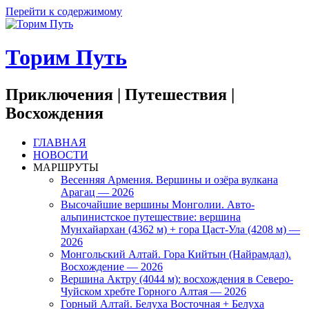
Перейти к содержимому
Торим Путь
Приключения | Путешествия |
Восхождения
ГЛАВНАЯ
НОВОСТИ
МАРШРУТЫ
Весенняя Армения. Вершины и озёра вулкана
Арагац — 2026
Высочайшие вершины Монголии. Авто-
альпинистское путешествие: вершина
Мунхайархан (4362 м) + гора Цаст-Ула (4208 м) —
2026
Монгольский Алтай. Гора Кийтын (Найрамдал).
Восхождение — 2026
Вершина Актру (4044 м): восхождения в Северо-
Чуйском хребте Горного Алтая — 2026
Горный Алтай. Белуха Восточная + Белуха