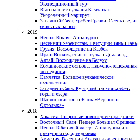
Экспедиционный тур
Высочайшие вулканы Камчатки.
Укороченный маршрут
Западный Саян, хребет Ергаки. Осень среди
скальных башен
2019
Непал. Вокруг Аннапурны
Весенний Узбекистан. Цветущий Тянь-Шань
Грузия. Восхождение на Казбек
Иран. Восхождение на вулкан Демавенд
Алтай. Восхождение на Белуху
Командорские острова. Парусно-пешеходная
экспедиция
Камчатка. Большое вулканическое
путешествие
Западный Саян. Куртушибинский хребет:
горы и озёра
Шавлинские озёра + пик «Вершина
Ортолыка»
2018
Хакасия. Пещерные новогодние праздники
Восточный Саян. Пещера Большая Орешная
Непал. В базовый лагерь Аннапурны и к
цветущим рододендронам
Армения. Весенний Арагац и окрестности.