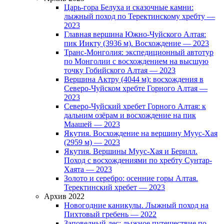
Царь-гора Белуха и сказочные камни:
лыжный поход по Теректинскому хребту —
2023
Главная вершина Южно-Чуйского Алтая:
пик Иикту (3936 м). Восхождение — 2023
Транс-Монголия: экспедиционный автотур
по Монголии с восхождением на высшую
точку Гобийского Алтая — 2023
Вершина Актру (4044 м): восхождения в
Северо-Чуйском хребте Горного Алтая —
2023
Северо-Чуйский хребет Горного Алтая: к
дальним озёрам и восхождение на пик
Маашей — 2023
Якутия. Восхождение на вершину Муус-Хая
(2959 м) — 2023
Якутия. Вершины Муус-Хая и Берилл.
Поход с восхождениями по хребту Сунтар-
Хаята — 2023
Золото и серебро: осенние горы Алтая.
Теректинский хребет — 2023
Архив 2022
Новогодние каникулы. Лыжный поход на
Пихтовый гребень — 2022
Заповедный лес: лыжное путешествие по