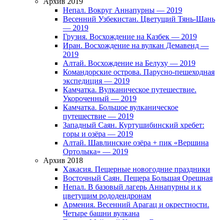
Архив 2019
Непал. Вокруг Аннапурны — 2019
Весенний Узбекистан. Цветущий Тянь-Шань
— 2019
Грузия. Восхождение на Казбек — 2019
Иран. Восхождение на вулкан Демавенд —
2019
Алтай. Восхождение на Белуху — 2019
Командорские острова. Парусно-пешеходная
экспедиция — 2019
Камчатка. Вулканическое путешествие.
Укороченный — 2019
Камчатка. Большое вулканическое
путешествие — 2019
Западный Саян. Куртушибинский хребет:
горы и озёра — 2019
Алтай. Шавлинские озёра + пик «Вершина
Ортолыка» — 2019
Архив 2018
Хакасия. Пещерные новогодние праздники
Восточный Саян. Пещера Большая Орешная
Непал. В базовый лагерь Аннапурны и к
цветущим рододендронам
Армения. Весенний Арагац и окрестности.
Четыре башни вулкана