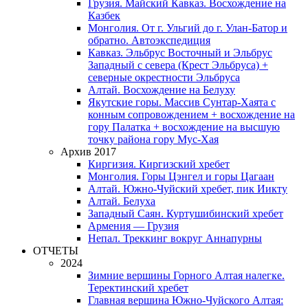
Грузия. Майский Кавказ. Восхождение на
Казбек
Монголия. От г. Ульгий до г. Улан-Батор и
обратно. Автоэкспедиция
Кавказ. Эльбрус Восточный и Эльбрус
Западный с севера (Крест Эльбруса) +
северные окрестности Эльбруса
Алтай. Восхождение на Белуху
Якутские горы. Массив Сунтар-Хаята с
конным сопровождением + восхождение на
гору Палатка + восхождение на высшую
точку района гору Мус-Хая
Архив 2017
Киргизия. Киргизский хребет
Монголия. Горы Цэнгел и горы Цагаан
Алтай. Южно-Чуйский хребет, пик Иикту
Алтай. Белуха
Западный Саян. Куртушибинский хребет
Армения — Грузия
Непал. Треккинг вокруг Аннапурны
ОТЧЕТЫ
2024
Зимние вершины Горного Алтая налегке.
Теректинский хребет
Главная вершина Южно-Чуйского Алтая: