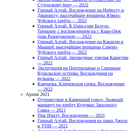
Сузунскому бору — 2022
Горный Алтай. Восхождение на Ирбисту и
Джаникту: высочайшие вершины Южно-
Чуйского хребта — 2022
Горный Алтай. К Царь-горе Белухе.
Треккинг с восхождением на г. Кара-Оюк
(пик Разоружения) — 2022
Горный Алтай. Восхождение на Карагем и
Маашей: высочайшие вершины Северо-
Чуйского хребта — 2022
Горный Алтай. Заповедные ущелья Карагема
— 2022
Экспедиция на Центральные и Северные
Курильские острова. Восхождения на
вулканы — 2022
Камчатка. Ключевская сопка. Восхождение
— 2022
Архив 2021
Путешествие в Каменный город. Лыжный
маршрут по хребту Кулумыс Западного
Саяна — 2021
Пик Иикту. Восхождение — 2021
Горный Алтай. Восхождения на пики Джело
и УПИ — 2021