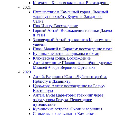
Камчатка. Ключевская сопка. Восхождение
2021
Путешествие в Каменный город. Лыжный
маршрут по хребту Кулумыс Западного
Саяна
Пик Иикту. Восхождение
Горный Алтай. Восхождения на пики Джело
и УПИ
Заповедный Алтай: треккинг в Карагемские
ущелья
Пики Маашей и Карагем: восхождение с юга
Курильские острова: вулканы и океан
Ключевская сопка. Восхождение
Алтай осенний: Шавлинские озёра + ущелье
Маашей + гора Вершина Ортолыка
2020
Алтай. Вершины Южно-Чуйского хребта.
Ирбисту и Джаникту
Царь-гора Алтая: восхождение на Белуху
Восточную
Алтай. Бусы Царь-горы: треккинг через
озёра у горы Белуха. Пешеходное
путешествие
Курильские острова. Океан и вершины
Самые высокие вулканы Камчатки.