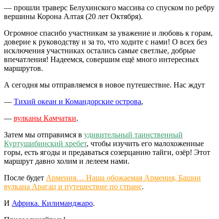
— прошли траверс Белухинского массива со спуском по ребру
вершины Корона Алтая (20 лет Октября).
Огромное спасибо участникам за уважение и любовь к горам,
доверие к руководству и за то, что ходите с нами! О всех без
исключения участниках остались самые светлые, добрые
впечатления! Надеемся, совершим ещё много интересных
маршрутов.
А сегодня мы отправляемся в новое путешествие. Нас ждут
—
Тихий океан и Командорские острова
,
—
вулканы Камчатки
.
Затем мы отправимся в
удивительный таинственный
Куртушибинский хребет
, чтобы изучить его малохоженные
горы, есть ягоды и предаваться созерцанию тайги, озёр! Этот
маршрут давно холим и лелеем нами.
После будет
Армения… Наша обожаемая Армения, Башни
вулкана Арагац и путешествие по стране
.
И
Африка. Килиманджаро
.